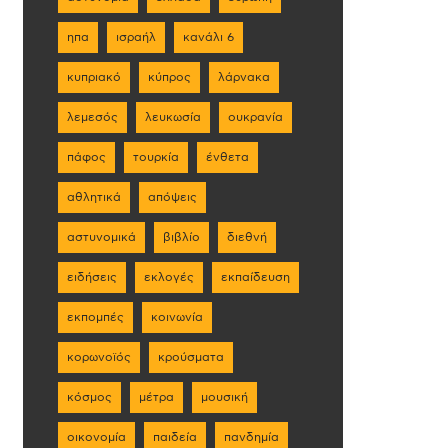
ηπα
ισραήλ
κανάλι 6
κυπριακό
κύπρος
λάρνακα
λεμεσός
λευκωσία
ουκρανία
πάφος
τουρκία
ένθετα
αθλητικά
απόψεις
αστυνομικά
βιβλίο
διεθνή
ειδήσεις
εκλογές
εκπαίδευση
εκπομπές
κοινωνία
κορωνοϊός
κρούσματα
κόσμος
μέτρα
μουσική
οικονομία
παιδεία
πανδημία