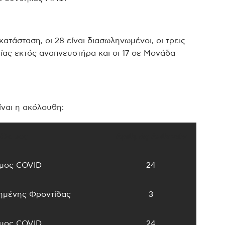
ατάσταση, οι 28 είναι διασωληνωμένοι, οι τρεις
ας εκτός αναπνευστήρα και οι 17 σε Μονάδα
ίναι η ακόλουθη:
άλαμος
Αριθμός Ασθενών
μος COVID
24
ημένης Φροντίδας
3
μος COVID
24