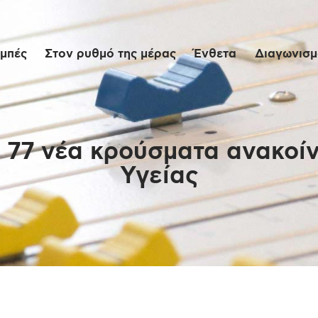
Αρχική
μπές
Στον ρυθμό της μέρας
Ένθετα
Διαγωνισμο
Εκπομπές
Στον ρυθμό της
μέρας
 77 νέα κρούσματα ανακοί
Υγείας
Ένθετα
Διαγωνισμοί/Live
Links
Ποιοι είμαστε