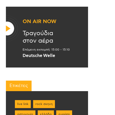
ON AIR NOW
Τραγούδια
στον αέρα
Επόμενη εκπομπή:
15:00
-
15:10
Deutsche Welle
Ετικέτες
live link
rock σκηνη
αστυνομία
ελλάδα
ευρώπη