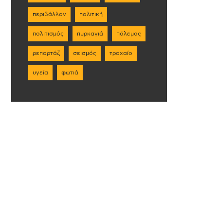
περιβάλλον
πολιτική
πολιτισμός
πυρκαγιά
πόλεμος
ρεπορτάζ
σεισμός
τροχαίο
υγεία
φωτιά