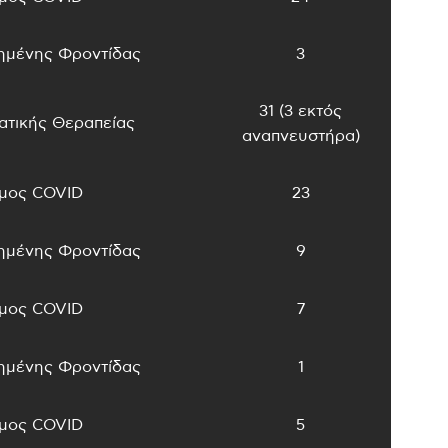
ημένης Φροντίδας
3
31 (3 εκτός
ατικής Θεραπείας
αναπνευστήρα)
μος COVID
23
ημένης Φροντίδας
9
μος COVID
7
ημένης Φροντίδας
1
μος COVID
5