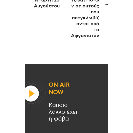
Τετάρτη 25
τζιχαντιστώ
Αυγούστου
ν σε αυτούς
που
απεγκλωβίζ
ονται από
το
Αφγανιστάν
ON AIR
NOW
Κάποιο
λάκκο έχει
η φάβα