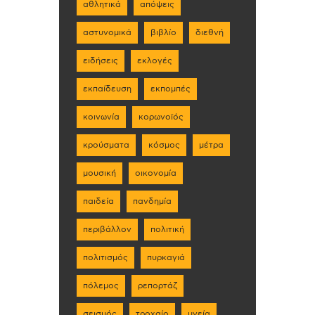
αθλητικά
απόψεις
αστυνομικά
βιβλίο
διεθνή
ειδήσεις
εκλογές
εκπαίδευση
εκπομπές
κοινωνία
κορωνοϊός
κρούσματα
κόσμος
μέτρα
μουσική
οικονομία
παιδεία
πανδημία
περιβάλλον
πολιτική
πολιτισμός
πυρκαγιά
πόλεμος
ρεπορτάζ
σεισμός
τροχαίο
υγεία