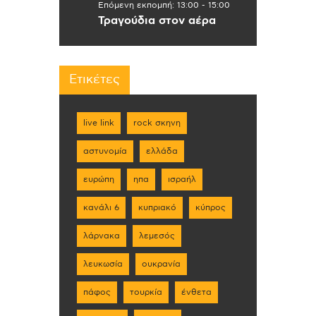
Επόμενη εκπομπή:
13:00
-
15:00
Τραγούδια στον αέρα
Ετικέτες
live link
rock σκηνη
αστυνομία
ελλάδα
ευρώπη
ηπα
ισραήλ
κανάλι 6
κυπριακό
κύπρος
λάρνακα
λεμεσός
λευκωσία
ουκρανία
πάφος
τουρκία
ένθετα