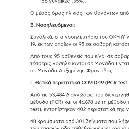
– 158 γυναίκες (35%).
Ο μέσος όρος ηλικίας των θανόντων από τ
Β. Νοσηλευόμενοι:
Συνολικά, στα νοσηλευτήρια του ΟΚΥπΥ 
19, εκ των οποίων οι 95 σε σοβαρή κατά
Από τους 95 ασθενείς που είναι σε σοβαρ
τέσσερις νοσηλεύονται σε Μονάδα Εντατ
σε Μονάδα Αυξημένης Φροντίδας.
Γ. Θετικά περιστατικά COVID-19 (PCR test 
Από τις 53,484 διαγνώσεις που διενεργήθ
μέθοδο (PCR) και οι 46,678 με τη μέθοδο 
test), εντοπίστηκαν 402 περιστατικά της
48 κρούσματα από 301 δείγματα που λήφ
των επαφών ήδη επιβεβαιωμένων κρουσμ