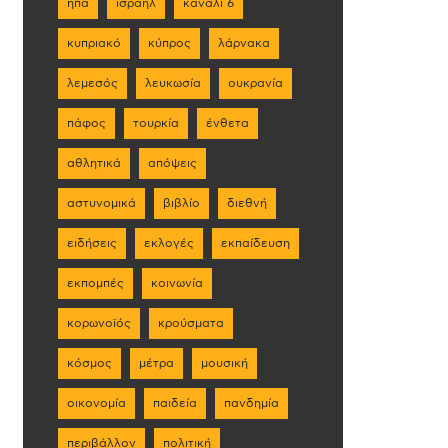
ηπα
ισραήλ
κανάλι 6
κυπριακό
κύπρος
λάρνακα
λεμεσός
λευκωσία
ουκρανία
πάφος
τουρκία
ένθετα
αθλητικά
απόψεις
αστυνομικά
βιβλίο
διεθνή
ειδήσεις
εκλογές
εκπαίδευση
εκπομπές
κοινωνία
κορωνοϊός
κρούσματα
κόσμος
μέτρα
μουσική
οικονομία
παιδεία
πανδημία
περιβάλλον
πολιτική