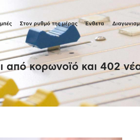
Αρχική
μπές
Στον ρυθμό της μέρας
Ένθετα
Διαγωνισμο
Εκπομπές
Στον ρυθμό της
μέρας
ι από κορωνοϊό και 402 νέ
Ένθετα
Διαγωνισμοί/Live
Links
Ποιοι είμαστε