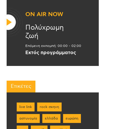
ON AIR NOW
Πολύχρωμη
ζωή
Επόμενη εκπομπή:
00:00
-
02:00
Εκτός προγράμματος
Ετικέτες
live link
rock σκηνη
αστυνομία
ελλάδα
ευρώπη