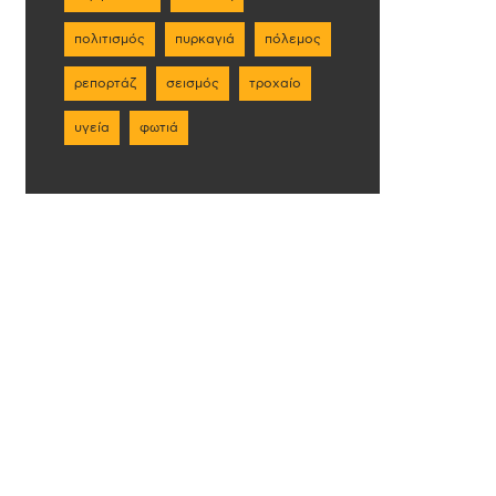
πολιτισμός
πυρκαγιά
πόλεμος
ρεπορτάζ
σεισμός
τροχαίο
υγεία
φωτιά