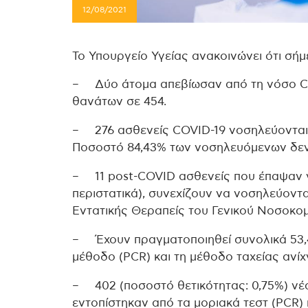
12/08/2021
Το Υπουργείο Υγείας ανακοινώνει ότι σήμ
– Δύο άτομα απεβίωσαν από τη νόσο CO
θανάτων σε 454.
– 276 ασθενείς COVID-19 νοσηλεύονται,
Ποσοστό 84,43% των νοσηλευόμενων δεν 
– 11 post-COVID ασθενείς που έπαψαν ν
περιστατικά), συνεχίζουν να νοσηλεύον
Εντατικής Θεραπείς του Γενικού Νοσοκο
– Έχουν πραγματοποιηθεί συνολικά 53,4
μέθοδο (PCR) και τη μέθοδο ταχείας ανίχν
– 402 (ποσοστό θετικότητας: 0,75%) νέ
εντοπίστηκαν από τα μοριακά τεστ (PCR) 