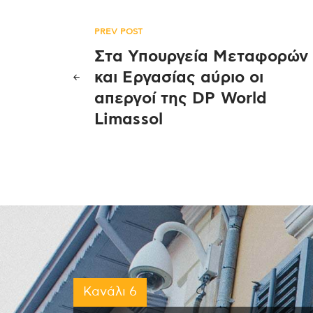
Πλοήγηση
PREV POST
Στα Υπουργεία Μεταφορών
άρθρων
και Εργασίας αύριο οι
απεργοί της DP World
Limassol
Κανάλι 6