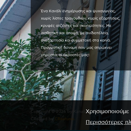
Ένα Κανάλι ενημέρωσης και ψυχαγωγίας,
χωρίς λίστες τραγουδιών, χωρίς εξαρτήσεις,
κρυφές ατζέντες και σκοπιμότητες. Με
αισθητική και άποψη, με ανιδιοτέλεια,
ανεξαρτησία και συμμετοχή στα κοινά.
Πραγματική δύναμη που μας σπρώχνει
μπροστά, οι ακροατές μας!
Χρησιμοποιούμε 
Copyright © 2026 by Kanali 6. All rights reserved.
CReated by
CReatures.
Περισσότερες π