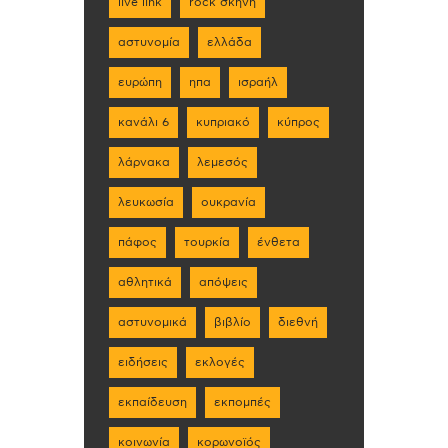
live link
rock σκηνη
αστυνομία
ελλάδα
ευρώπη
ηπα
ισραήλ
κανάλι 6
κυπριακό
κύπρος
λάρνακα
λεμεσός
λευκωσία
ουκρανία
πάφος
τουρκία
ένθετα
αθλητικά
απόψεις
αστυνομικά
βιβλίο
διεθνή
ειδήσεις
εκλογές
εκπαίδευση
εκπομπές
κοινωνία
κορωνοϊός