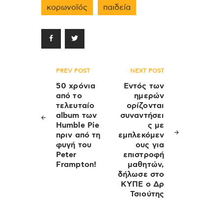
κορωνοϊός
παιδεία
Πλοήγηση
PREV POST
NEXT POST
άρθρων
50 χρόνια
Εντός των
από το
ημερών
τελευταίο
ορίζονται
album των
συναντήσει
Humble Pie
ς με
πριν από τη
εμπλεκόμεν
φυγή του
ους για
Peter
επιστροφή
Frampton!
μαθητών,
δήλωσε στο
ΚΥΠΕ ο Δρ
Τσιούτης