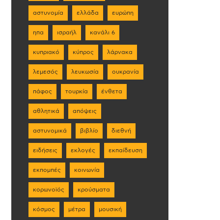
αστυνομία
ελλάδα
ευρώπη
ηπα
ισραήλ
κανάλι 6
κυπριακό
κύπρος
λάρνακα
λεμεσός
λευκωσία
ουκρανία
πάφος
τουρκία
ένθετα
αθλητικά
απόψεις
αστυνομικά
βιβλίο
διεθνή
ειδήσεις
εκλογές
εκπαίδευση
εκπομπές
κοινωνία
κορωνοϊός
κρούσματα
κόσμος
μέτρα
μουσική