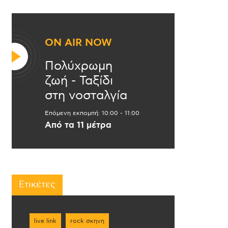
ON AIR NOW
Πολύχρωμη
ζωή - Ταξίδι
στη νοσταλγία
Επόμενη εκπομπή:
10:00
-
11:00
Από τα 11 μέτρα
Ετικέτες
live link
rock σκηνη