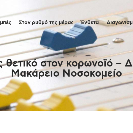
Αρχική
μπές
Στον ρυθμό της μέρας
Ένθετα
Διαγωνισμο
Εκπομπές
Στον ρυθμό της
μέρας
 θετικό στον κορωνοϊό – Δ
Μακάρειο Νοσοκομείο
Ένθετα
Διαγωνισμοί/Live
Links
Ποιοι είμαστε