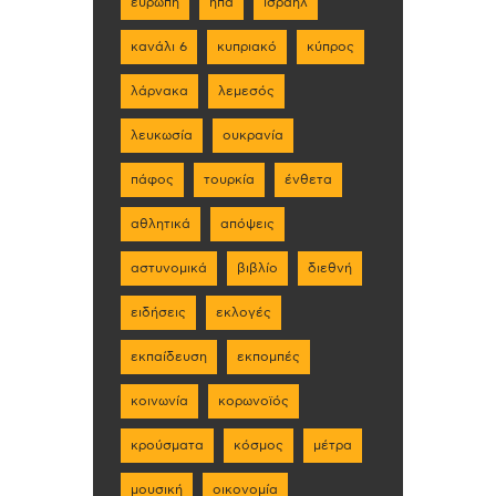
ευρώπη
ηπα
ισραήλ
κανάλι 6
κυπριακό
κύπρος
λάρνακα
λεμεσός
λευκωσία
ουκρανία
πάφος
τουρκία
ένθετα
αθλητικά
απόψεις
αστυνομικά
βιβλίο
διεθνή
ειδήσεις
εκλογές
εκπαίδευση
εκπομπές
κοινωνία
κορωνοϊός
κρούσματα
κόσμος
μέτρα
μουσική
οικονομία