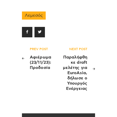
Λεμεσός
Πλοήγηση
PREV POST
NEXT POST
άρθρων
Αφιέρωμα
Παραλήφθη
(23/11/23):
κε draft
Προδοσία
μελέτης για
EuroAsia,
δήλωσε ο
Υπουργός
Ενέργειας