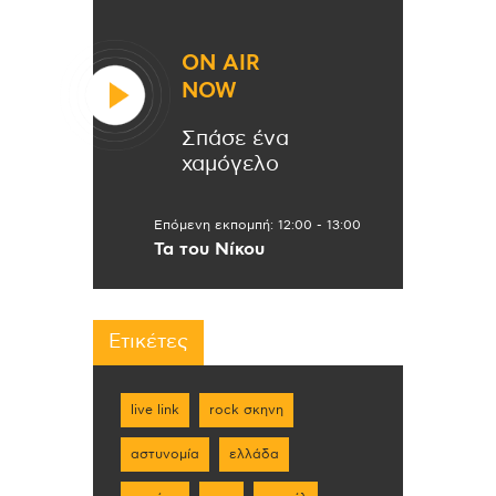
ON AIR
NOW
Σπάσε ένα
χαμόγελο
Επόμενη εκπομπή:
12:00
-
13:00
Τα του Νίκου
Ετικέτες
live link
rock σκηνη
αστυνομία
ελλάδα