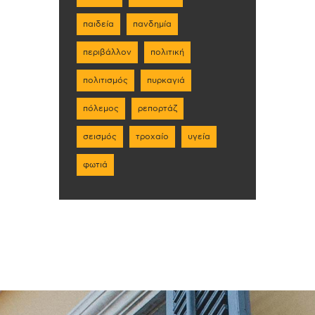
παιδεία
πανδημία
περιβάλλον
πολιτική
πολιτισμός
πυρκαγιά
πόλεμος
ρεπορτάζ
σεισμός
τροχαίο
υγεία
φωτιά