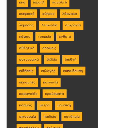
ηπα
ισραήλ
κανάλι 6
κυπριακό
κύπρος
λάρνακα
λεμεσός
λευκωσία
ουκρανία
πάφος
τουρκία
ένθετα
αθλητικά
απόψεις
αστυνομικά
βιβλίο
διεθνή
ειδήσεις
εκλογές
εκπαίδευση
εκπομπές
κοινωνία
κορωνοϊός
κρούσματα
κόσμος
μέτρα
μουσική
οικονομία
παιδεία
πανδημία
περιβάλλον
πολιτική