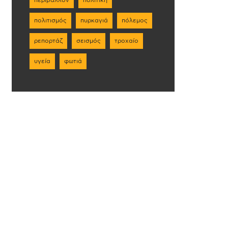
πολιτισμός
πυρκαγιά
πόλεμος
ρεπορτάζ
σεισμός
τροχαίο
υγεία
φωτιά