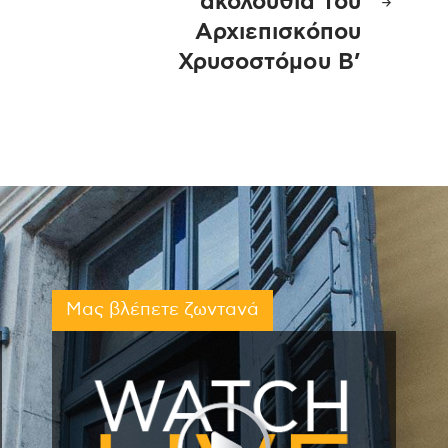
ακολουθία του
Αρχιεπισκόπου
Χρυσοστόμου Β’
Μας βλέπετε ζωντανά