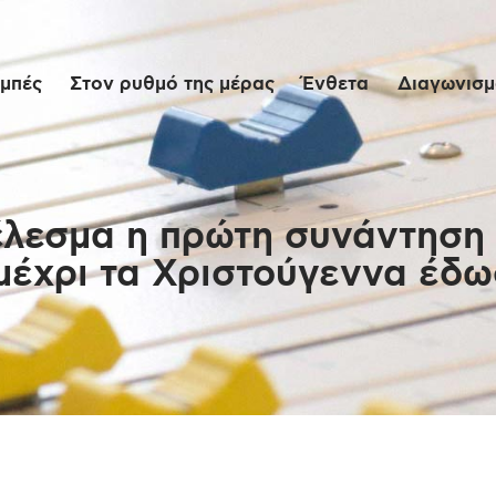
Αρχική
μπές
Στον ρυθμό της μέρας
Ένθετα
Διαγωνισμο
Εκπομπές
Στον ρυθμό της
μέρας
λεσμα η πρώτη συνάντηση 
έχρι τα Χριστούγεννα έδω
Ένθετα
Διαγωνισμοί/Live
Links
Ποιοι είμαστε