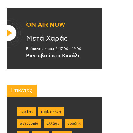
ON AIR NOW
Μετά Χαράς
Επόμενη εκπομπή:
17:00
-
19:00
Ραντεβού στο Κανάλι
Ετικέτες
live link
rock σκηνη
αστυνομία
ελλάδα
ευρώπη