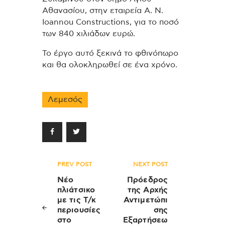
Αθανασίου, στην εταιρεία A. N.
Ioannou Constructions, για το ποσό
των 840 χιλιάδων ευρώ.
Το έργο αυτό ξεκινά το φθινόπωρο
και θα ολοκληρωθεί σε ένα χρόνο.
Λεμεσός
Πλοήγηση
PREV POST
NEXT POST
άρθρων
Νέο
Πρόεδρος
πλιάτσικο
της Αρχής
με τις Τ/κ
Αντιμετώπι
περιουσίες
σης
στο
Εξαρτήσεω