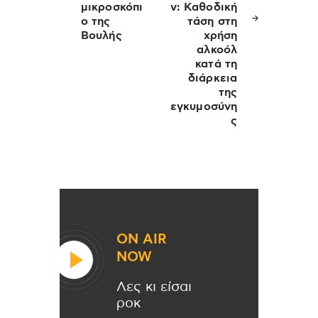
μικροσκόπι
ν: Καθοδική
ο της
τάση στη
Βουλής
χρήση
αλκοόλ
κατά τη
διάρκεια
της
εγκυμοσύνη
ς
ON AIR
NOW
Λες κι είσαι
ροκ