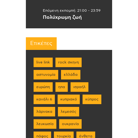
Επόμενη εκπομπή:
21:00
-
23:59
Πολύχρωμη ζωή
Ετικέτες
live link
rock σκηνη
αστυνομία
ελλάδα
ευρώπη
ηπα
ισραήλ
κανάλι 6
κυπριακό
κύπρος
λάρνακα
λεμεσός
λευκωσία
ουκρανία
πάφος
τουρκία
ένθετα