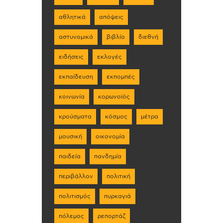
αθλητικά
απόψεις
αστυνομικά
βιβλίο
διεθνή
ειδήσεις
εκλογές
εκπαίδευση
εκπομπές
κοινωνία
κορωνοϊός
κρούσματα
κόσμος
μέτρα
μουσική
οικονομία
παιδεία
πανδημία
περιβάλλον
πολιτική
πολιτισμός
πυρκαγιά
πόλεμος
ρεπορτάζ