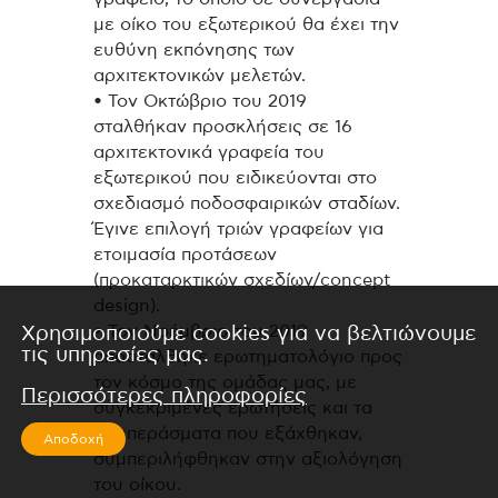
με οίκο του εξωτερικού θα έχει την
ευθύνη εκπόνησης των
αρχιτεκτονικών μελετών.
• Τον Οκτώβριο του 2019
σταλθήκαν προσκλήσεις σε 16
αρχιτεκτονικά γραφεία του
εξωτερικού που ειδικεύονται στο
σχεδιασμό ποδοσφαιρικών σταδίων.
Έγινε επιλογή τριών γραφείων για
ετοιμασία προτάσεων
(προκαταρκτικών σχεδίων/concept
design).
• Τον Νοέμβριο του 2019
Χρησιμοποιούμε cookies για να βελτιώνουμε
τις υπηρεσίες μας.
αποστάλθηκε ερωτηματολόγιο προς
τον κόσμο της ομάδας μας, με
Περισσότερες πληροφορίες
συγκεκριμένες ερωτήσεις και τα
συμπεράσματα που εξάχθηκαν,
Αποδοχή
συμπεριλήφθηκαν στην αξιολόγηση
του οίκου.