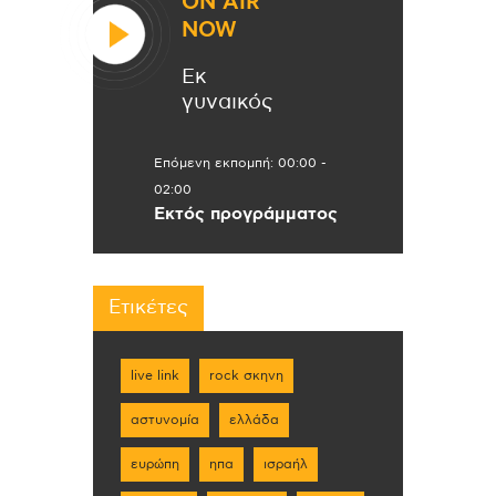
ON AIR
NOW
Εκ
γυναικός
Επόμενη εκπομπή:
00:00
-
02:00
Εκτός προγράμματος
Ετικέτες
live link
rock σκηνη
αστυνομία
ελλάδα
ευρώπη
ηπα
ισραήλ