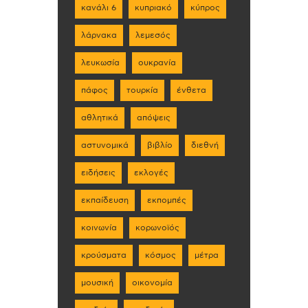
κανάλι 6
κυπριακό
κύπρος
λάρνακα
λεμεσός
λευκωσία
ουκρανία
πάφος
τουρκία
ένθετα
αθλητικά
απόψεις
αστυνομικά
βιβλίο
διεθνή
ειδήσεις
εκλογές
εκπαίδευση
εκπομπές
κοινωνία
κορωνοϊός
κρούσματα
κόσμος
μέτρα
μουσική
οικονομία