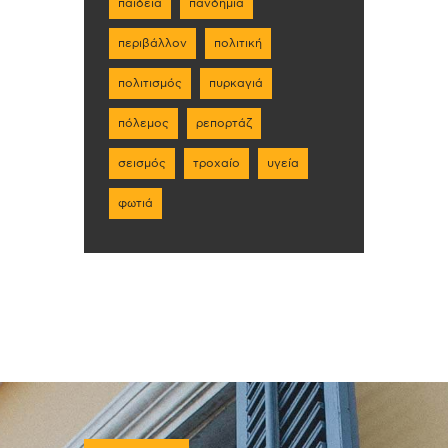
παιδεία
πανδημία
περιβάλλον
πολιτική
πολιτισμός
πυρκαγιά
πόλεμος
ρεπορτάζ
σεισμός
τροχαίο
υγεία
φωτιά