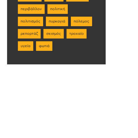
περιβάλλον
πολιτική
πολιτισμός
πυρκαγιά
πόλεμος
ρεπορτάζ
σεισμός
τροχαίο
υγεία
φωτιά