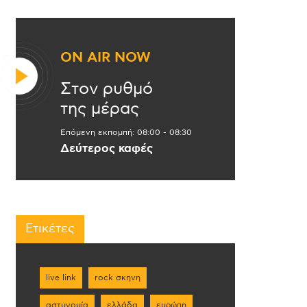
ON AIR NOW
Στον ρυθμό
της μέρας
Επόμενη εκπομπή:
08:00
-
08:30
Δεύτερος καφές
Ετικέτες
live link
rock σκηνη
αστυνομία
ελλάδα
ευρώπη