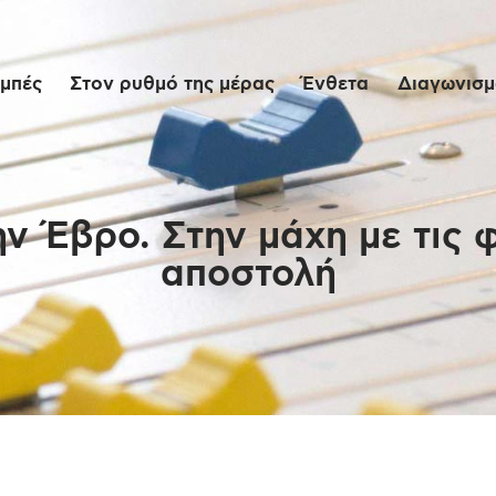
Αρχική
μπές
Στον ρυθμό της μέρας
Ένθετα
Διαγωνισμο
Εκπομπές
Στον ρυθμό της
μέρας
 Έβρο. Στην μάχη με τις φ
αποστολή
Ένθετα
Διαγωνισμοί/Live
Links
Ποιοι είμαστε