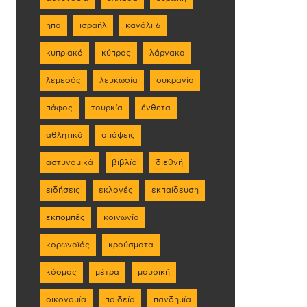
ηπα
ισραήλ
κανάλι 6
κυπριακό
κύπρος
λάρνακα
λεμεσός
λευκωσία
ουκρανία
πάφος
τουρκία
ένθετα
αθλητικά
απόψεις
αστυνομικά
βιβλίο
διεθνή
ειδήσεις
εκλογές
εκπαίδευση
εκπομπές
κοινωνία
κορωνοϊός
κρούσματα
κόσμος
μέτρα
μουσική
οικονομία
παιδεία
πανδημία