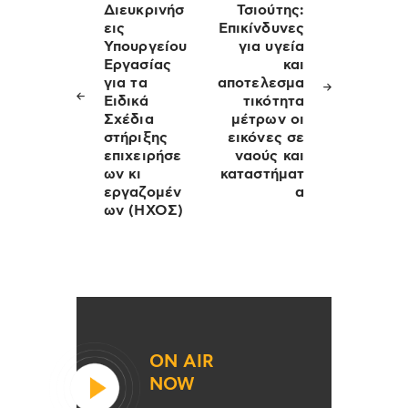
άρθρων
Διευκρινήσ
Τσιούτης:
εις
Επικίνδυνες
Υπουργείου
για υγεία
Εργασίας
και
για τα
αποτελεσμα
Ειδικά
τικότητα
Σχέδια
μέτρων οι
στήριξης
εικόνες σε
επιχειρήσε
ναούς και
ων κι
καταστήματ
εργαζομέν
α
ων (ΗΧΟΣ)
ON AIR
NOW