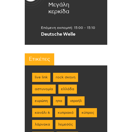
Μεγάλη
κερκίδα
Επόμενη εκπομπή:
15:00
-
15:10
Deutsche Welle
Ετικέτες
live link
rock σκηνη
αστυνομία
ελλάδα
ευρώπη
ηπα
ισραήλ
κανάλι 6
κυπριακό
κύπρος
λάρνακα
λεμεσός