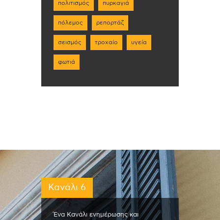
πολιτισμός
πυρκαγιά
πόλεμος
ρεπορτάζ
σεισμός
τροχαίο
υγεία
φωτιά
Κανάλι 6
Ένα Κανάλι ενημέρωσης και