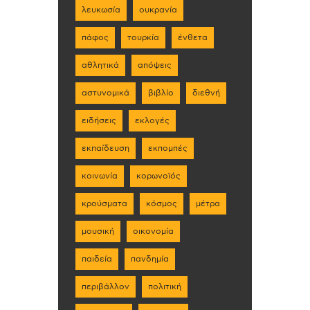
λευκωσία
ουκρανία
πάφος
τουρκία
ένθετα
αθλητικά
απόψεις
αστυνομικά
βιβλίο
διεθνή
ειδήσεις
εκλογές
εκπαίδευση
εκπομπές
κοινωνία
κορωνοϊός
κρούσματα
κόσμος
μέτρα
μουσική
οικονομία
παιδεία
πανδημία
περιβάλλον
πολιτική