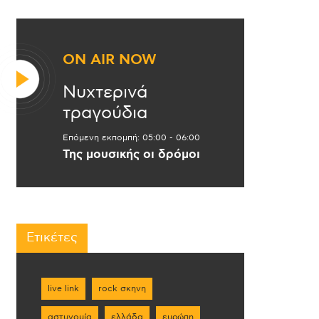
ON AIR NOW
Νυχτερινά
τραγούδια
Επόμενη εκπομπή:
05:00
-
06:00
Της μουσικής οι δρόμοι
Ετικέτες
live link
rock σκηνη
αστυνομία
ελλάδα
ευρώπη