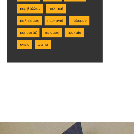
περιβάλλον
πολιτική
πολιτισμός
πυρκαγιά
πόλεμος
ρεπορτάζ
σεισμός
τροχαίο
υγεία
φωτιά