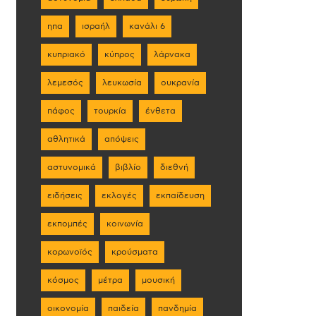
ηπα
ισραήλ
κανάλι 6
κυπριακό
κύπρος
λάρνακα
λεμεσός
λευκωσία
ουκρανία
πάφος
τουρκία
ένθετα
αθλητικά
απόψεις
αστυνομικά
βιβλίο
διεθνή
ειδήσεις
εκλογές
εκπαίδευση
εκπομπές
κοινωνία
κορωνοϊός
κρούσματα
κόσμος
μέτρα
μουσική
οικονομία
παιδεία
πανδημία