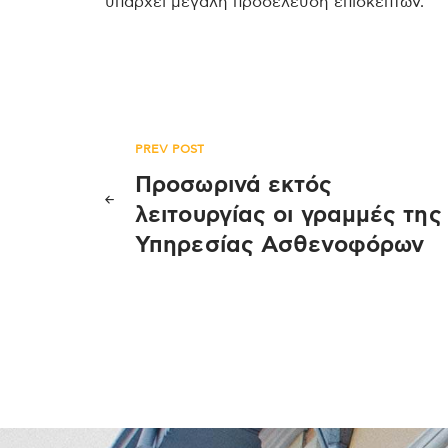
υπάρχει μεγάλη προσέλευση επισκεπτών.
Πλοήγηση
PREV POST
Προσωρινά εκτός
άρθρων
λειτουργίας οι γραμμές της
Υπηρεσίας Ασθενοφόρων