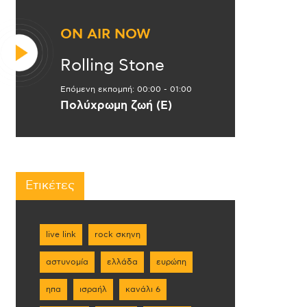
ON AIR NOW
Rolling Stone
Επόμενη εκπομπή:
00:00
-
01:00
Πολύχρωμη ζωή (Ε)
Ετικέτες
live link
rock σκηνη
αστυνομία
ελλάδα
ευρώπη
ηπα
ισραήλ
κανάλι 6