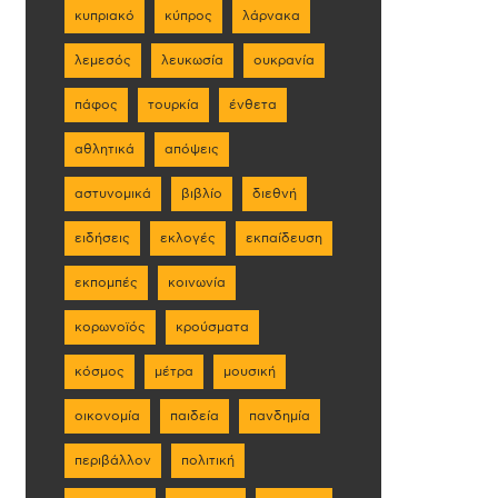
κυπριακό
κύπρος
λάρνακα
λεμεσός
λευκωσία
ουκρανία
πάφος
τουρκία
ένθετα
αθλητικά
απόψεις
αστυνομικά
βιβλίο
διεθνή
ειδήσεις
εκλογές
εκπαίδευση
εκπομπές
κοινωνία
κορωνοϊός
κρούσματα
κόσμος
μέτρα
μουσική
οικονομία
παιδεία
πανδημία
περιβάλλον
πολιτική