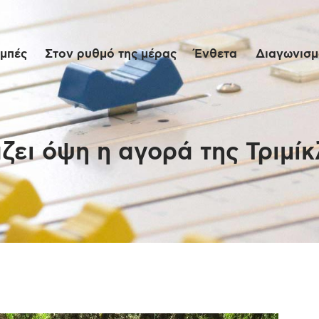
Αρχική
μπές
Στον ρυθμό της μέρας
Ένθετα
Διαγωνισμο
Εκπομπές
Στον ρυθμό της
μέρας
ζει όψη η αγορά της Τριμίκ
Ένθετα
Διαγωνισμοί/Live
Links
Ποιοι είμαστε