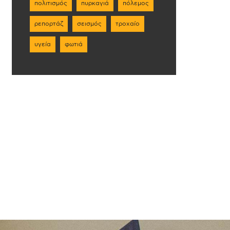
πολιτισμός
πυρκαγιά
πόλεμος
ρεπορτάζ
σεισμός
τροχαίο
υγεία
φωτιά