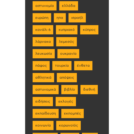
αστυνομία
ελλάδα
ευρώπη
ηπα
ισραήλ
κανάλι 6
κυπριακό
κύπρος
λάρνακα
λεμεσός
λευκωσία
ουκρανία
πάφος
τουρκία
ένθετα
αθλητικά
απόψεις
αστυνομικά
βιβλίο
διεθνή
ειδήσεις
εκλογές
εκπαίδευση
εκπομπές
κοινωνία
κορωνοϊός