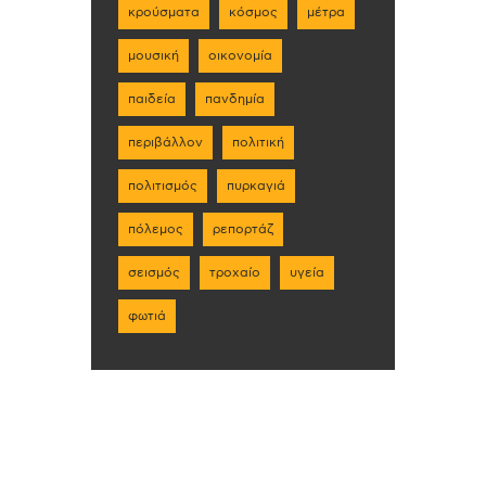
κρούσματα
κόσμος
μέτρα
μουσική
οικονομία
παιδεία
πανδημία
περιβάλλον
πολιτική
πολιτισμός
πυρκαγιά
πόλεμος
ρεπορτάζ
σεισμός
τροχαίο
υγεία
φωτιά