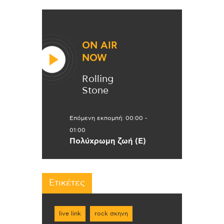
ON AIR
NOW
Rolling
Stone
Επόμενη εκπομπή:
00:00
-
01:00
Πολύχρωμη ζωή (Ε)
Ετικέτες
live link
rock σκηνη