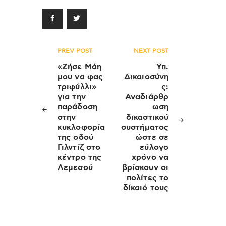
Πλοήγηση
PREV POST
NEXT POST
άρθρων
«Ζήσε Μάη
Υπ.
μου να φας
Δικαιοσύνη
τριφύλλι»
ς:
για την
Αναδιάρθρ
παράδοση
ωση
στην
δικαστικού
κυκλοφορία
συστήματος
της οδού
ώστε σε
Γιλντίζ στο
εύλογο
κέντρο της
χρόνο να
Λεμεσού
βρίσκουν οι
πολίτες το
δίκαιό τους