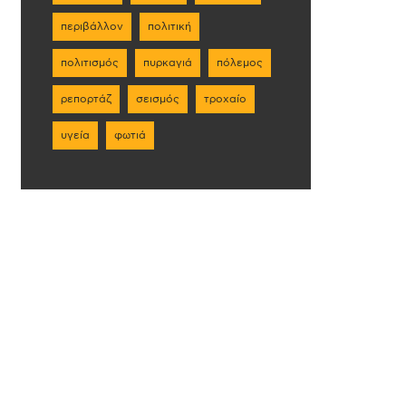
περιβάλλον
πολιτική
πολιτισμός
πυρκαγιά
πόλεμος
ρεπορτάζ
σεισμός
τροχαίο
υγεία
φωτιά