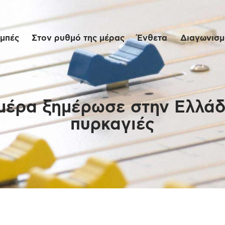
Αρχική
μπές
Στον ρυθμό της μέρας
Ένθετα
Διαγωνισμο
Εκπομπές
Στον ρυθμό της
μέρας
μέρα ξημέρωσε στην Ελλάδα
πυρκαγιές
Ένθετα
Διαγωνισμοί/Live
Links
Ποιοι είμαστε