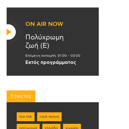
ON AIR NOW
Πολύχρωμη
ζωή (Ε)
Επόμενη εκπομπή:
01:00
-
03:00
Εκτός προγράμματος
Ετικέτες
live link
rock σκηνη
αστυνομία
ελλάδα
ευρώπη