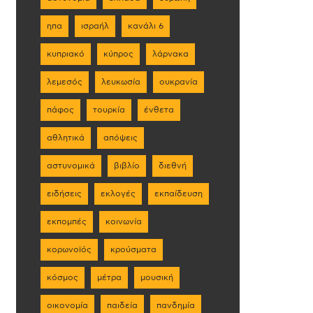
ηπα
ισραήλ
κανάλι 6
κυπριακό
κύπρος
λάρνακα
λεμεσός
λευκωσία
ουκρανία
πάφος
τουρκία
ένθετα
αθλητικά
απόψεις
αστυνομικά
βιβλίο
διεθνή
ειδήσεις
εκλογές
εκπαίδευση
εκπομπές
κοινωνία
κορωνοϊός
κρούσματα
κόσμος
μέτρα
μουσική
οικονομία
παιδεία
πανδημία