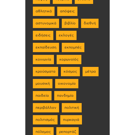
αθλητικά
απόψεις
αστυνομικά
βιβλίο
διεθνή
ειδήσεις
εκλογές
εκπαίδευση
εκπομπές
κοινωνία
κορωνοϊός
κρούσματα
κόσμος
μέτρα
μουσική
οικονομία
παιδεία
πανδημία
περιβάλλον
πολιτική
πολιτισμός
πυρκαγιά
πόλεμος
ρεπορτάζ