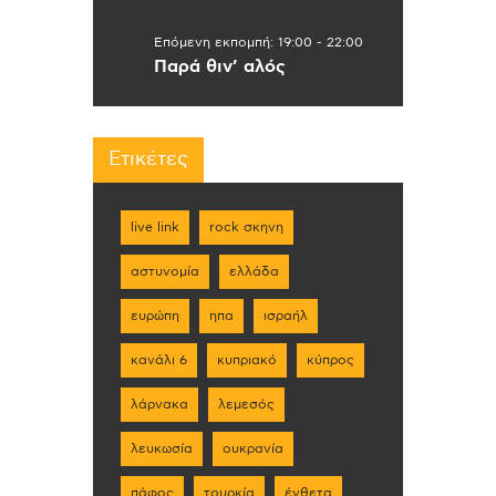
Επόμενη εκπομπή:
19:00
-
22:00
Παρά θιν’ αλός
Ετικέτες
live link
rock σκηνη
αστυνομία
ελλάδα
ευρώπη
ηπα
ισραήλ
κανάλι 6
κυπριακό
κύπρος
λάρνακα
λεμεσός
λευκωσία
ουκρανία
πάφος
τουρκία
ένθετα