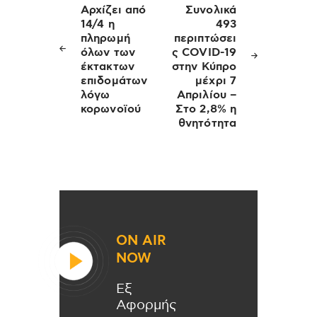
άρθρων
Αρχίζει από
Συνολικά
14/4 η
493
πληρωμή
περιπτώσει
όλων των
ς COVID-19
έκτακτων
στην Κύπρο
επιδομάτων
μέχρι 7
λόγω
Απριλίου –
κορωνοϊού
Στο 2,8% η
θνητότητα
ON AIR
NOW
Εξ
Αφορμής