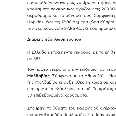
προσπαθούν εναγωνίως να βρουν πτήσεις γι
κρούσματα παγκοσμίως αγγίζουν τις 200.000
αεροδρόμια και τα σύνορά τους. Σύμφωνα 
Hopkins, έως τις 12:00 σήμερα (ώρα Κύπρου
τον νέο κορωνοϊό SARS-Cov-2 που προκαλεί
Διαρκής εξάπλωση του ιού
Η
Ελλάδα
μέτρα πέντε νεκρούς, με
τα επιβε
σε 387.
Τον πρώτο νεκρό από την επιδημία του νέο
Μολδαβίας
. Σύμφωνα με το Αθηναϊκό – Μα
της Μολδαβίας κήρυξε χθες τη χώρα σε κατ
περιοριστεί η εξάπλωση του ιού. Το κράτος
30 επιβεβαιωμένα κρούσματα.
Στο
Ιράν
, τα θύματα του κορωνοϊού ανέρχον
υπουργοί και δύο βουλευτές. Στο Ιράν ανα