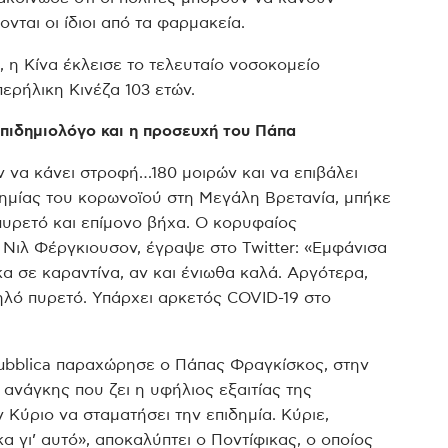
νται οι ίδιοι από τα φαρμακεία.
 η Κίνα έκλεισε το τελευταίο νοσοκομείο
ερήλικη Κινέζα 103 ετών.
πιδημιολόγο και η προσευχή του Πάπα
 να κάνει στροφή…180 μοιρών και να επιβάλει
δημίας του κορωνοϊού στη Μεγάλη Βρετανία, μπήκε
πυρετό και επίμονο βήχα. Ο κορυφαίος
, Νιλ Φέργκιουσον, έγραψε στο Twitter: «Εμφάνισα
κα σε καραντίνα, αν και ένιωθα καλά. Αργότερα,
λό πυρετό. Υπάρχει αρκετός COVID-19 στο
pubblica παραχώρησε ο Πάπας Φραγκίσκος, στην
ανάγκης που ζει η υφήλιος εξαιτίας της
 Κύριο να σταματήσει την επιδημία. Κύριε,
 γι’ αυτό», αποκαλύπτει ο Ποντίφικας, ο οποίος