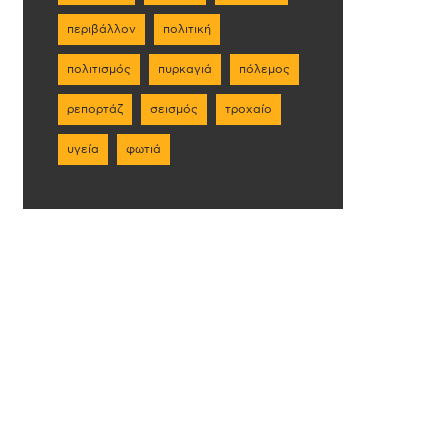
περιβάλλον
πολιτική
πολιτισμός
πυρκαγιά
πόλεμος
ρεπορτάζ
σεισμός
τροχαίο
υγεία
φωτιά