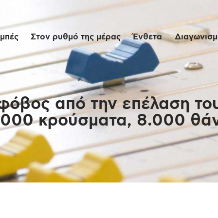
Αρχική
μπές
Στον ρυθμό της μέρας
Ένθετα
Διαγωνισμο
Εκπομπές
Στον ρυθμό της
μέρας
 φόβος από την επέλαση το
.000 κρούσματα, 8.000 θάν
Ένθετα
Διαγωνισμοί/Live
Links
Ποιοι είμαστε