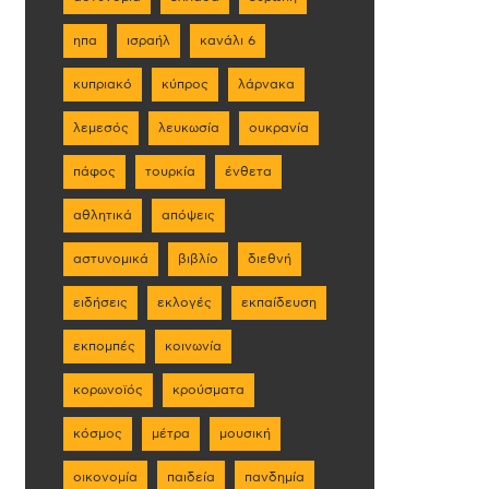
ηπα
ισραήλ
κανάλι 6
κυπριακό
κύπρος
λάρνακα
λεμεσός
λευκωσία
ουκρανία
πάφος
τουρκία
ένθετα
αθλητικά
απόψεις
αστυνομικά
βιβλίο
διεθνή
ειδήσεις
εκλογές
εκπαίδευση
εκπομπές
κοινωνία
κορωνοϊός
κρούσματα
κόσμος
μέτρα
μουσική
οικονομία
παιδεία
πανδημία