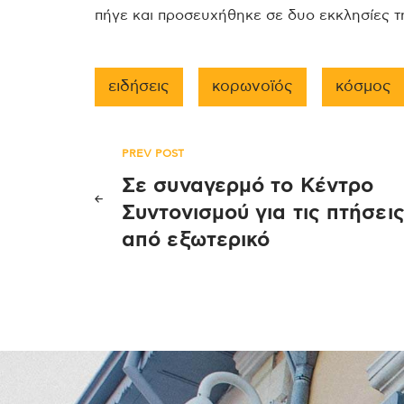
πήγε και προσευχήθηκε σε δυο εκκλησίες τ
ειδήσεις
κορωνοϊός
κόσμος
Πλοήγηση
PREV POST
Σε συναγερμό το Κέντρο
άρθρων
Συντονισμού για τις πτήσει
από εξωτερικό