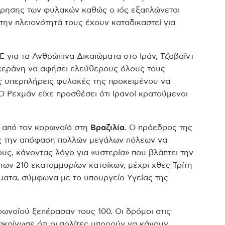
ρησης των φυλακών καθώς ο ιός εξαπλώνεται
την πλειονότητά τους έχουν καταδικαστεί για
Ε για τα Ανθρώπινα Δικαιώματα στο Ιράν, Τζαβαΐντ
Τεχεράνη να αφήσει ελεύθερους όλους τους
ς υπερπλήρεις φυλακές της προκειμένου να
Ο Ρεχμάν είχε προσθέσει ότι Ιρανοί κρατούμενοι
 από τον κορωνοϊό στη
Βραζιλία
. Ο πρόεδρος της
ς την απόφαση πολλών μεγάλων πόλεων να
ους, κάνοντας λόγο για «υστερία» που βλάπτει την
 των 210 εκατομμυρίων κατοίκων, μέχρι χθες Τρίτη
ματα, σύμφωνα με το υπουργείο Υγείας της
ορωνοϊού ξεπέρασαν τους 100. Οι δρόμοι στις
νακοίνωσε ότι οι πολίτες μπορούν να κάνουν