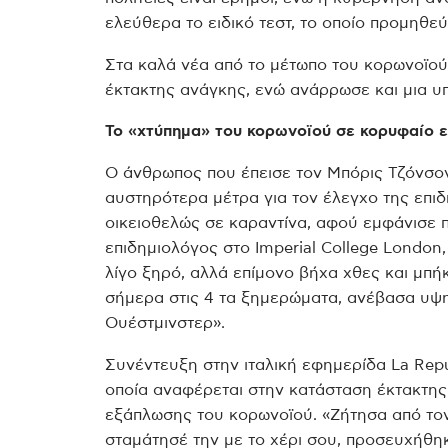
ελεύθερα το ειδικό τεστ, το οποίο προμηθεύο
Στα καλά νέα από το μέτωπο του κορωνοϊού,
έκτακτης ανάγκης, ενώ ανάρρωσε και μια υπ
Το «χτύπημα» του κορωνοϊού σε κορυφαίο ε
Ο άνθρωπος που έπεισε τον Μπόρις Τζόνσον
αυστηρότερα μέτρα για τον έλεγχο της επι
οικειοθελώς σε καραντίνα, αφού εμφάνισε 
επιδημιολόγος στο Imperial College London
λίγο ξηρό, αλλά επίμονο βήχα χθες και μπή
σήμερα στις 4 τα ξημερώματα, ανέβασα υψη
Ουέστμινστερ».
Συνέντευξη στην ιταλική εφημερίδα La Re
οποία αναφέρεται στην κατάσταση έκτακτης 
εξάπλωσης του κορωνοϊού.
«Ζήτησα από τον
σταμάτησέ την με το χέρι σου, προσευχήθηκα