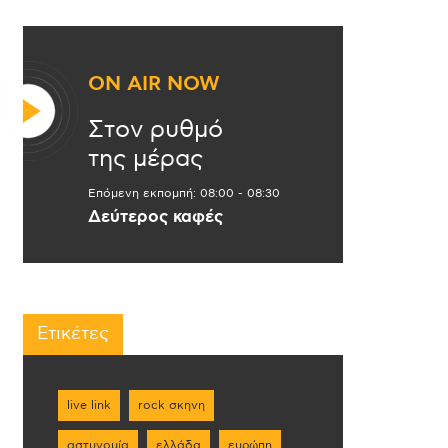
ON AIR NOW
Στον ρυθμό
της μέρας
Επόμενη εκπομπή:
08:00
-
08:30
Δεύτερος καφές
Ετικέτες
live link
rock σκηνη
αστυνομία
ελλάδα
ευρώπη