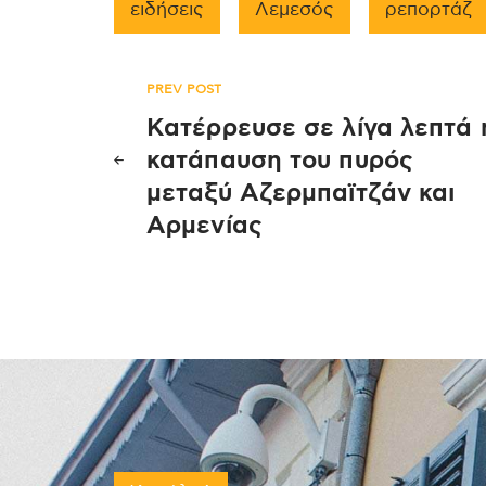
ειδήσεις
Λεμεσός
ρεπορτάζ
Πλοήγηση
PREV POST
Κατέρρευσε σε λίγα λεπτά 
άρθρων
κατάπαυση του πυρός
μεταξύ Αζερμπαϊτζάν και
Αρμενίας