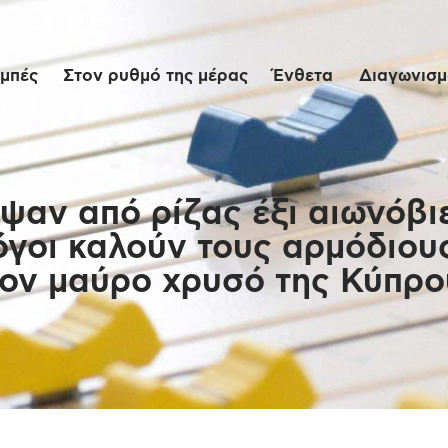
Αρχική
μπές
Στον ρυθμό της μέρας
Ένθετα
Διαγωνισμο
Εκπομπές
Στον ρυθμό της
μέρας
ψαν από ρίζας έξι αιωνόβιε
όγοι καλούν τους αρμόδιο
Ένθετα
τον μαύρο χρυσό της Κύπρο
Διαγωνισμοί/Live
Links
Ποιοι είμαστε