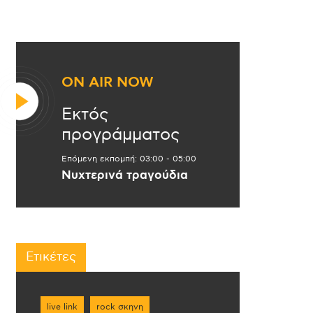
ON AIR NOW
Εκτός
προγράμματος
Επόμενη εκπομπή:
03:00
-
05:00
Νυχτερινά τραγούδια
Ετικέτες
live link
rock σκηνη