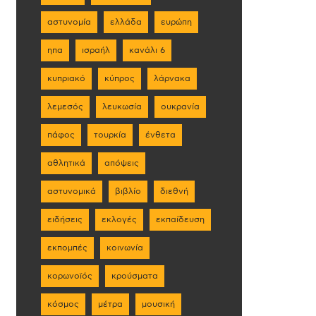
αστυνομία
ελλάδα
ευρώπη
ηπα
ισραήλ
κανάλι 6
κυπριακό
κύπρος
λάρνακα
λεμεσός
λευκωσία
ουκρανία
πάφος
τουρκία
ένθετα
αθλητικά
απόψεις
αστυνομικά
βιβλίο
διεθνή
ειδήσεις
εκλογές
εκπαίδευση
εκπομπές
κοινωνία
κορωνοϊός
κρούσματα
κόσμος
μέτρα
μουσική