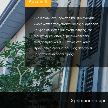
Κανάλι 6
Ένα Κανάλι ενημέρωσης και ψυχαγωγίας,
χωρίς λίστες τραγουδιών, χωρίς εξαρτήσεις,
κρυφές ατζέντες και σκοπιμότητες. Με
αισθητική και άποψη, με ανιδιοτέλεια,
ανεξαρτησία και συμμετοχή στα κοινά.
Πραγματική δύναμη που μας σπρώχνει
μπροστά, οι ακροατές μας!
Χρησιμοποιούμε 
Copyright © 2026 by Kanali 6. All rights reserved.
CReated by
CReatures.