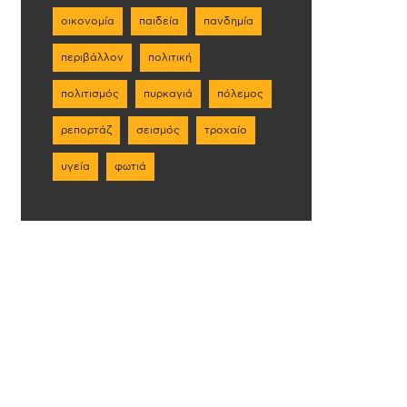
οικονομία
παιδεία
πανδημία
περιβάλλον
πολιτική
πολιτισμός
πυρκαγιά
πόλεμος
ρεπορτάζ
σεισμός
τροχαίο
υγεία
φωτιά