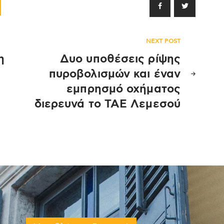
να
Κάτω
μειώσετε
βέλος
ένταση.
για
NEXT POST
να
αυξήσετε
η
Δυο υποθέσεις ρίψης
ή
πυροβολισμών και έναν
να
εμπρησμό οχήματος
μειώσετε
διερευνά το ΤΑΕ Λεμεσού
ένταση.