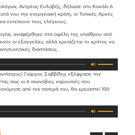
ολόγων, Αντρέας Ευλαβής, δήλωσε στο Κανάλι 6
ατά νου την ενεργειακή κρίση, οι Τοπικές Αρχές
να εντείνουν τους ελέγχους.
ργίας αναφέρθηκε στα οφέλη της υπαίθρου από
ούν οι εξαγγελίες αλλά χρειάζεται το κράτος να
ανησυχητικές διαστάσεις.
Χρησιμοποιείστ
τα
δοντίατρος) Γιώργος Σαββίδης εξέφρασε την
πλήκτρα
τας πως οι 6 αιωνόβιες χαρουπιές που
Πάνω/
ονόμησε από τον πατερά του, θα χρειαστεί 100
Κάτω
βέλος
για
Χρησιμοποιείστ
να
τα
αυξήσετε
πλήκτρα
ή
Πάνω/