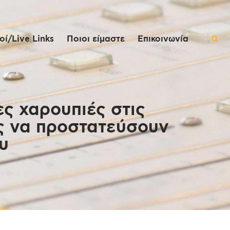
ί/Live Links
Ποιοι είμαστε
Επικοινωνία
ς χαρουπιές στις
υς να προστατεύσουν
υ