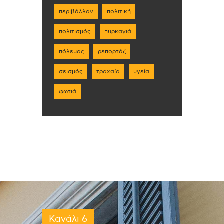
περιβάλλον
πολιτική
πολιτισμός
πυρκαγιά
πόλεμος
ρεπορτάζ
σεισμός
τροχαίο
υγεία
φωτιά
Κανάλι 6