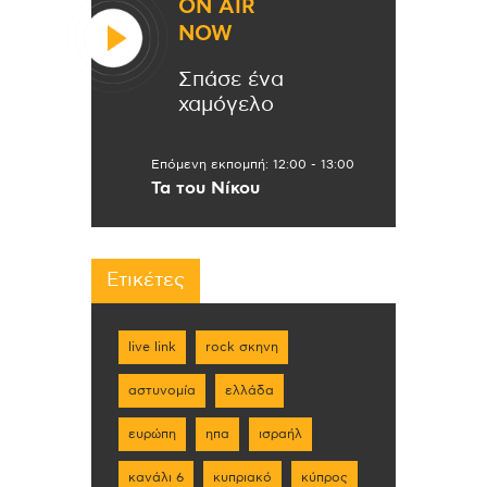
ON AIR
NOW
Σπάσε ένα
χαμόγελο
Επόμενη εκπομπή:
12:00
-
13:00
Τα του Νίκου
Ετικέτες
live link
rock σκηνη
αστυνομία
ελλάδα
ευρώπη
ηπα
ισραήλ
κανάλι 6
κυπριακό
κύπρος