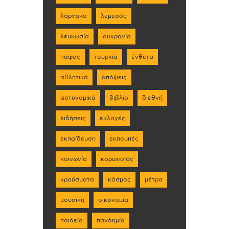
λάρνακα
λεμεσός
λευκωσία
ουκρανία
πάφος
τουρκία
ένθετα
αθλητικά
απόψεις
αστυνομικά
βιβλίο
διεθνή
ειδήσεις
εκλογές
εκπαίδευση
εκπομπές
κοινωνία
κορωνοϊός
κρούσματα
κόσμος
μέτρα
μουσική
οικονομία
παιδεία
πανδημία