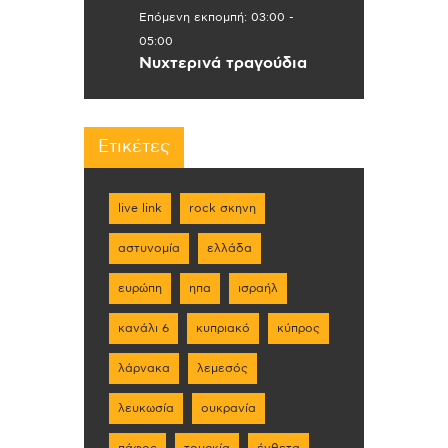
Επόμενη εκπομπή:
03:00
-
05:00
Νυχτερινά τραγούδια
Ετικέτες
live link
rock σκηνη
αστυνομία
ελλάδα
ευρώπη
ηπα
ισραήλ
κανάλι 6
κυπριακό
κύπρος
λάρνακα
λεμεσός
λευκωσία
ουκρανία
πάφος
τουρκία
ένθετα