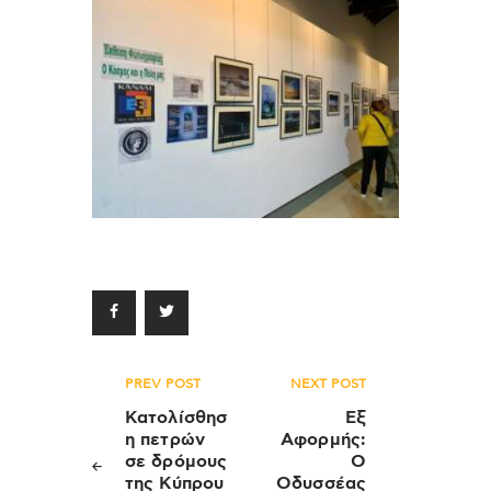
Πλοήγηση
PREV POST
NEXT POST
άρθρων
Κατολίσθησ
Εξ
η πετρών
Αφορμής:
σε δρόμους
Ο
της Κύπρου
Οδυσσέας