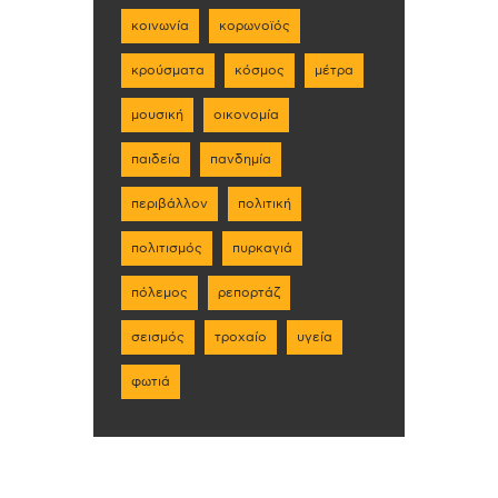
κοινωνία
κορωνοϊός
κρούσματα
κόσμος
μέτρα
μουσική
οικονομία
παιδεία
πανδημία
περιβάλλον
πολιτική
πολιτισμός
πυρκαγιά
πόλεμος
ρεπορτάζ
σεισμός
τροχαίο
υγεία
φωτιά