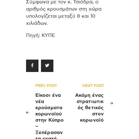
Σύμφωνα με τον κ. Τσιόδρα, ο
αριθμός κρουσμάτων στη χώρα
υπολογίζεται μεταξύ 8 και 10
χιλιάδων.
Πηγή: ΚΥΠΕ
Πλοήγηση
PREV POST
NEXT POST
άρθρων
Είκοσι ένα
Ακόμη ένας
νέα
στρατιωτικ
κρούσματα
ός θετικός
κορωνοϊού
στον
στην Κύπρο
κορωνοϊό
–
Ξεπέρασαν
τα εκατό