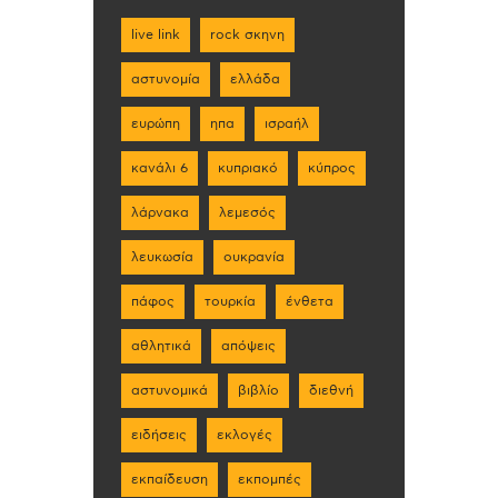
live link
rock σκηνη
αστυνομία
ελλάδα
ευρώπη
ηπα
ισραήλ
κανάλι 6
κυπριακό
κύπρος
λάρνακα
λεμεσός
λευκωσία
ουκρανία
πάφος
τουρκία
ένθετα
αθλητικά
απόψεις
αστυνομικά
βιβλίο
διεθνή
ειδήσεις
εκλογές
εκπαίδευση
εκπομπές