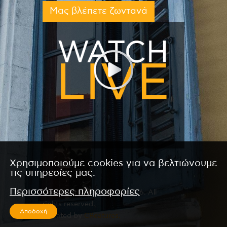
Μας βλέπετε ζωντανά
Χρησιμοποιούμε cookies για να βελτιώνουμε
τις υπηρεσίες μας.
Περισσότερες πληροφορίες
Copyright © 2026 by Kanali 6. All
rights reserved.
Αποδοχή
CReated by
CReatures.