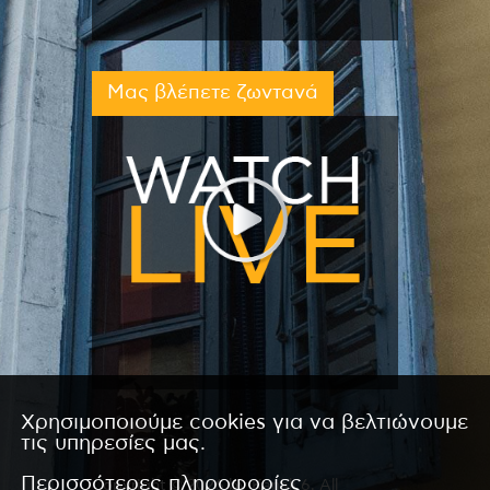
Μας βλέπετε ζωντανά
Χρησιμοποιούμε cookies για να βελτιώνουμε
τις υπηρεσίες μας.
Περισσότερες πληροφορίες
Copyright © 2026 by Kanali 6. All