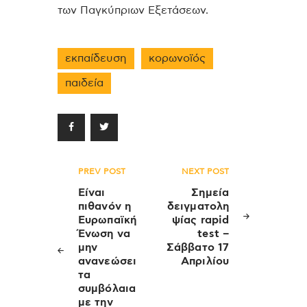
των Παγκύπριων Εξετάσεων.
εκπαίδευση
κορωνοϊός
παιδεία
Πλοήγηση
PREV POST
NEXT POST
άρθρων
Είναι
Σημεία
πιθανόν η
δειγματολη
Ευρωπαϊκή
ψίας rapid
Ένωση να
test –
μην
Σάββατο 17
ανανεώσει
Απριλίου
τα
συμβόλαια
με την