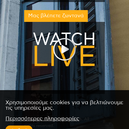
Μας βλέπετε ζωντανά
Χρησιμοποιούμε cookies για να βελτιώνουμε
τις υπηρεσίες μας.
Περισσότερες πληροφορίες
Copyright © 2026 by Kanali 6. All
rights reserved.