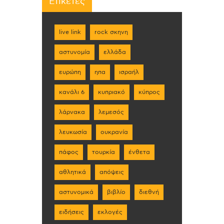
Ετικέτες
live link
rock σκηνη
αστυνομία
ελλάδα
ευρώπη
ηπα
ισραήλ
κανάλι 6
κυπριακό
κύπρος
λάρνακα
λεμεσός
λευκωσία
ουκρανία
πάφος
τουρκία
ένθετα
αθλητικά
απόψεις
αστυνομικά
βιβλίο
διεθνή
ειδήσεις
εκλογές