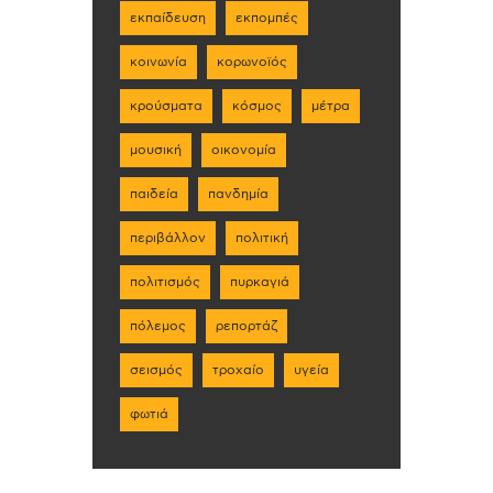
εκπαίδευση
εκπομπές
κοινωνία
κορωνοϊός
κρούσματα
κόσμος
μέτρα
μουσική
οικονομία
παιδεία
πανδημία
περιβάλλον
πολιτική
πολιτισμός
πυρκαγιά
πόλεμος
ρεπορτάζ
σεισμός
τροχαίο
υγεία
φωτιά