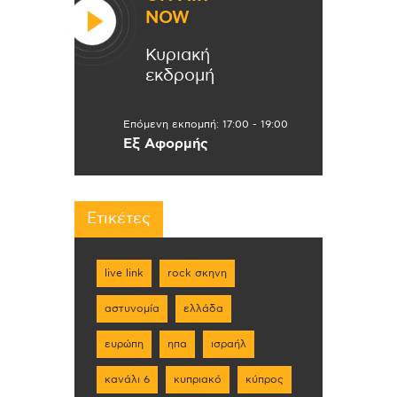
NOW
Κυριακή
εκδρομή
Επόμενη εκπομπή:
17:00
-
19:00
Εξ Αφορμής
Ετικέτες
live link
rock σκηνη
αστυνομία
ελλάδα
ευρώπη
ηπα
ισραήλ
κανάλι 6
κυπριακό
κύπρος