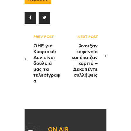
Πλοήγηση
PREV POST
NEXT POST
άρθρων
ΟΗΕ για
Άνοιξαν
Κυπριακό:
καφενείο
Δεν είναι
και έπαιζαν
δουλειά
χαρτιά –
μας τα
Δεκαπέντε
τελεσίγραφ
συλλήψεις
α
ON AIR