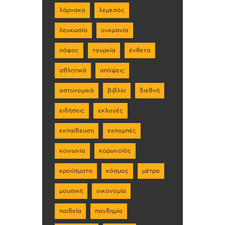
λάρνακα
λεμεσός
λευκωσία
ουκρανία
πάφος
τουρκία
ένθετα
αθλητικά
απόψεις
αστυνομικά
βιβλίο
διεθνή
ειδήσεις
εκλογές
εκπαίδευση
εκπομπές
κοινωνία
κορωνοϊός
κρούσματα
κόσμος
μέτρα
μουσική
οικονομία
παιδεία
πανδημία