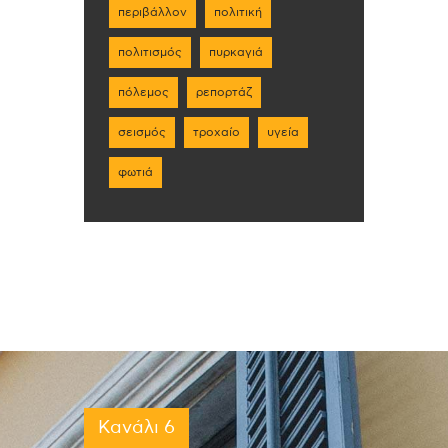
περιβάλλον
πολιτική
πολιτισμός
πυρκαγιά
πόλεμος
ρεπορτάζ
σεισμός
τροχαίο
υγεία
φωτιά
Κανάλι 6