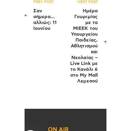
Πλοήγηση
PREV POST
NEXT POST
άρθρων
Σαν
Ημέρα
σήμερα…
Γνωριμίας
αλλιώς: 11
με τα
Ιουνίου
ΜΙΕΕΚ του
Υπουργείου
Παιδείας,
Αθλητισμού
και
Νεολαίας –
Live Link με
το Κανάλι 6
στο My Mall
Λεμεσού
ON AIR