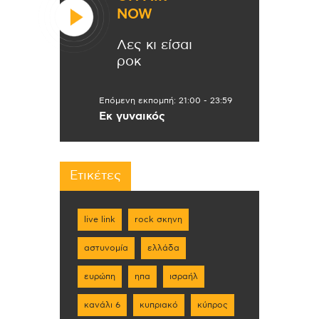
NOW
Λες κι είσαι
ροκ
Επόμενη εκπομπή:
21:00
-
23:59
Εκ γυναικός
Ετικέτες
live link
rock σκηνη
αστυνομία
ελλάδα
ευρώπη
ηπα
ισραήλ
κανάλι 6
κυπριακό
κύπρος