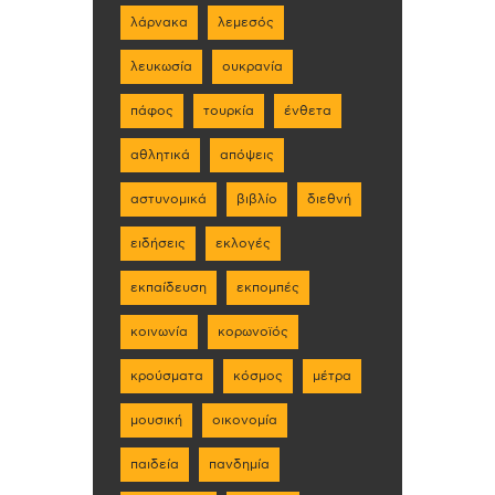
λάρνακα
λεμεσός
λευκωσία
ουκρανία
πάφος
τουρκία
ένθετα
αθλητικά
απόψεις
αστυνομικά
βιβλίο
διεθνή
ειδήσεις
εκλογές
εκπαίδευση
εκπομπές
κοινωνία
κορωνοϊός
κρούσματα
κόσμος
μέτρα
μουσική
οικονομία
παιδεία
πανδημία