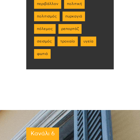
περιβάλλον
πολιτική
πολιτισμός
πυρκαγιά
πόλεμος
ρεπορτάζ
σεισμός
τροχαίο
υγεία
φωτιά
Κανάλι 6