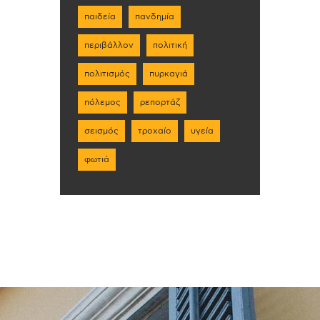
παιδεία
πανδημία
περιβάλλον
πολιτική
πολιτισμός
πυρκαγιά
πόλεμος
ρεπορτάζ
σεισμός
τροχαίο
υγεία
φωτιά