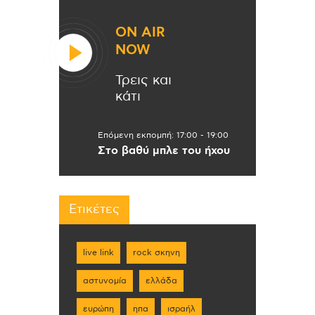
ON AIR
NOW
Τρεις και
κάτι
Επόμενη εκπομπή:
17:00
-
19:00
Στο βαθύ μπλε του ήχου
Ετικέτες
live link
rock σκηνη
αστυνομία
ελλάδα
ευρώπη
ηπα
ισραήλ