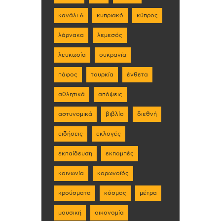
κανάλι 6
κυπριακό
κύπρος
λάρνακα
λεμεσός
λευκωσία
ουκρανία
πάφος
τουρκία
ένθετα
αθλητικά
απόψεις
αστυνομικά
βιβλίο
διεθνή
ειδήσεις
εκλογές
εκπαίδευση
εκπομπές
κοινωνία
κορωνοϊός
κρούσματα
κόσμος
μέτρα
μουσική
οικονομία