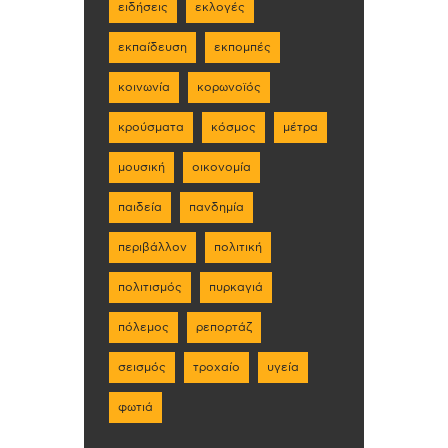
ειδήσεις
εκλογές
εκπαίδευση
εκπομπές
κοινωνία
κορωνοϊός
κρούσματα
κόσμος
μέτρα
μουσική
οικονομία
παιδεία
πανδημία
περιβάλλον
πολιτική
πολιτισμός
πυρκαγιά
πόλεμος
ρεπορτάζ
σεισμός
τροχαίο
υγεία
φωτιά