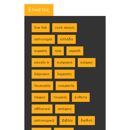
Ετικέτες
live link
rock σκηνη
αστυνομία
ελλάδα
ευρώπη
ηπα
ισραήλ
κανάλι 6
κυπριακό
κύπρος
λάρνακα
λεμεσός
λευκωσία
ουκρανία
πάφος
τουρκία
ένθετα
αθλητικά
απόψεις
αστυνομικά
βιβλίο
διεθνή