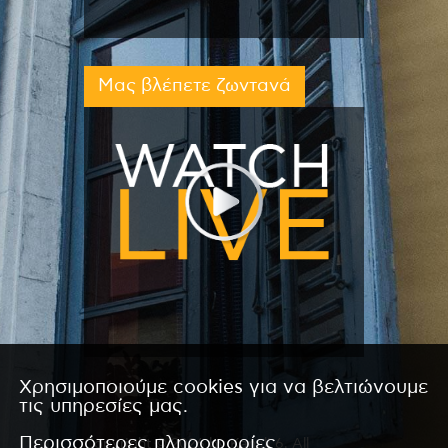
Μας βλέπετε ζωντανά
Χρησιμοποιούμε cookies για να βελτιώνουμε
τις υπηρεσίες μας.
Περισσότερες πληροφορίες
Copyright © 2026 by Kanali 6. All