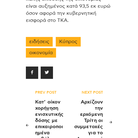
είναι αυξημένος κατά 93,5 εκ ευρώ
όσον αφορά την κυβερνητική
εισφορά στο ΤΚΑ.
ειδήσεις
Κύπρος
οικονομία
Πλοήγηση
PREV POST
NEXT POST
άρθρων
Κατ’ οίκον
Αρχίζουν
χορήγηση
την
ενισχυτικής
ερχόμενη
δόσης με
Τρίτη οι
επικαιροποι
συμμετοχές
ημένα
για το