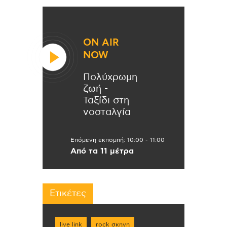
ON AIR
NOW
Πολύχρωμη
ζωή -
Ταξίδι στη
νοσταλγία
Επόμενη εκπομπή:
10:00
-
11:00
Από τα 11 μέτρα
Ετικέτες
live link
rock σκηνη