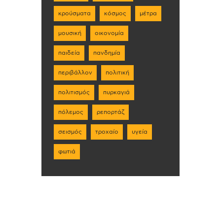
κρούσματα
κόσμος
μέτρα
μουσική
οικονομία
παιδεία
πανδημία
περιβάλλον
πολιτική
πολιτισμός
πυρκαγιά
πόλεμος
ρεπορτάζ
σεισμός
τροχαίο
υγεία
φωτιά