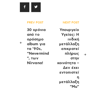
Πλοήγηση
PREV POST
NEXT POST
άρθρων
30 χρόνια
Υπουργείο
από το
Υγείας: H
ορόσημο
ινδική
album για
μετάλλαξη
τα ’90s,
επικρατεί
“Nevermind
πλήρως
”, των
στην
Nirvana!
κοινότητα –
Δεν έχει
εντοπιστεί
η
μετάλλαξη
“Mu”