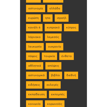
αστυνομία
ελλάδα
ευρώπη
ηπα
ισραήλ
κανάλι 6
κυπριακό
κύπρος
λάρνακα
λεμεσός
λευκωσία
ουκρανία
πάφος
τουρκία
ένθετα
αθλητικά
απόψεις
αστυνομικά
βιβλίο
διεθνή
ειδήσεις
εκλογές
εκπαίδευση
εκπομπές
κοινωνία
κορωνοϊός