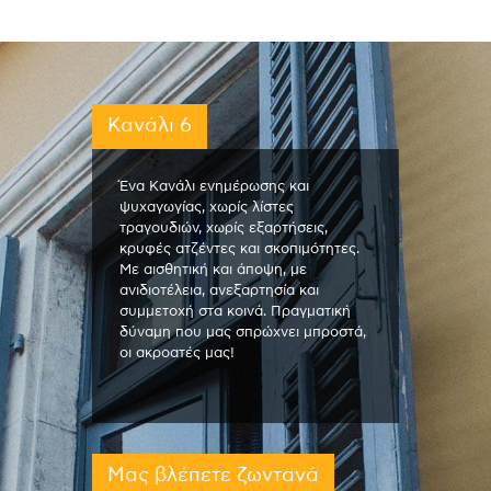
Κανάλι 6
Ένα Κανάλι ενημέρωσης και
ψυχαγωγίας, χωρίς λίστες
τραγουδιών, χωρίς εξαρτήσεις,
κρυφές ατζέντες και σκοπιμότητες.
Με αισθητική και άποψη, με
ανιδιοτέλεια, ανεξαρτησία και
συμμετοχή στα κοινά. Πραγματική
δύναμη που μας σπρώχνει μπροστά,
οι ακροατές μας!
Μας βλέπετε ζωντανά