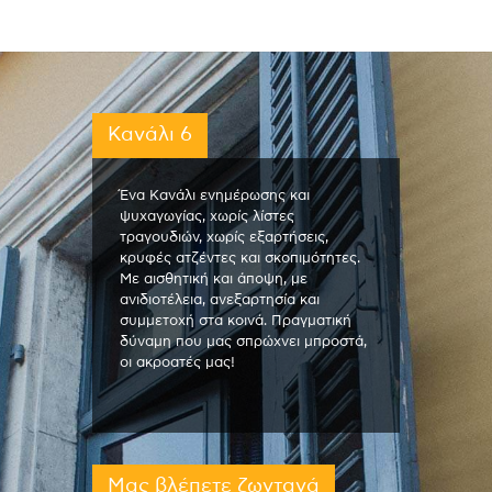
Κανάλι 6
Ένα Κανάλι ενημέρωσης και
ψυχαγωγίας, χωρίς λίστες
τραγουδιών, χωρίς εξαρτήσεις,
κρυφές ατζέντες και σκοπιμότητες.
Με αισθητική και άποψη, με
ανιδιοτέλεια, ανεξαρτησία και
συμμετοχή στα κοινά. Πραγματική
δύναμη που μας σπρώχνει μπροστά,
οι ακροατές μας!
Μας βλέπετε ζωντανά