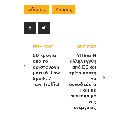
ειδήσεις
Κύπρος
Πλοήγηση
PREV POST
NEXT POST
άρθρων
50 χρόνια
ΥΠΕΞ: Η
από το
αλληλεγγύη
αριστουργη
από ΕΕ και
ματικό ‘Low
τρίτα κράτη
Spark…’
να
των Traffic!
συνοδεύετα
ι και με
συγκεκριμέ
νες
ενέργειες