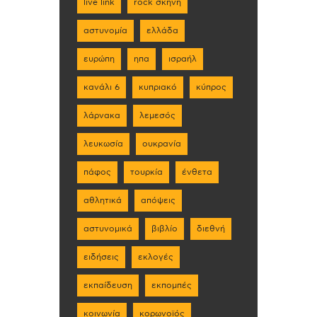
live link
rock σκηνη
αστυνομία
ελλάδα
ευρώπη
ηπα
ισραήλ
κανάλι 6
κυπριακό
κύπρος
λάρνακα
λεμεσός
λευκωσία
ουκρανία
πάφος
τουρκία
ένθετα
αθλητικά
απόψεις
αστυνομικά
βιβλίο
διεθνή
ειδήσεις
εκλογές
εκπαίδευση
εκπομπές
κοινωνία
κορωνοϊός