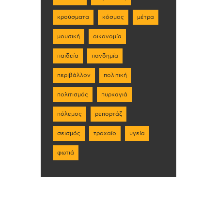
κρούσματα
κόσμος
μέτρα
μουσική
οικονομία
παιδεία
πανδημία
περιβάλλον
πολιτική
πολιτισμός
πυρκαγιά
πόλεμος
ρεπορτάζ
σεισμός
τροχαίο
υγεία
φωτιά