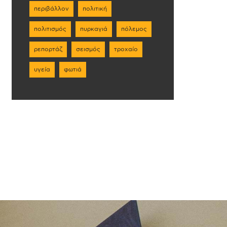
περιβάλλον
πολιτική
πολιτισμός
πυρκαγιά
πόλεμος
ρεπορτάζ
σεισμός
τροχαίο
υγεία
φωτιά