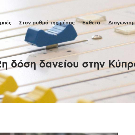
Αρχική
μπές
Στον ρυθμό της μέρας
Ένθετα
Διαγωνισμο
Εκπομπές
Στον ρυθμό της
μέρας
η δόση δανείου στην Κύπρ
Ένθετα
Διαγωνισμοί/Live
Links
Ποιοι είμαστε