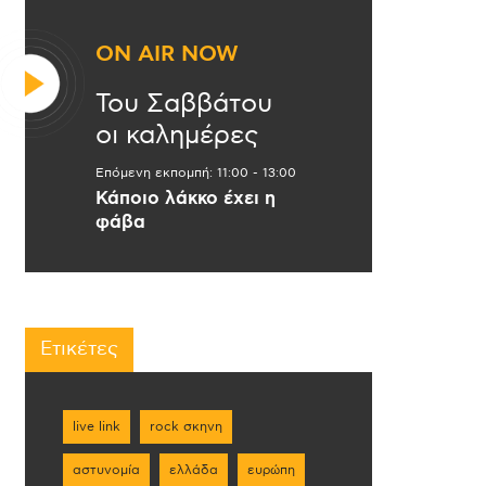
ON AIR NOW
Του Σαββάτου
οι καλημέρες
Επόμενη εκπομπή:
11:00
-
13:00
Κάποιο λάκκο έχει η
φάβα
Ετικέτες
live link
rock σκηνη
αστυνομία
ελλάδα
ευρώπη