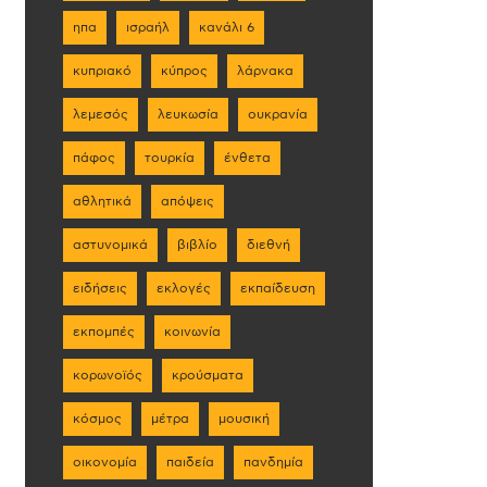
ηπα
ισραήλ
κανάλι 6
κυπριακό
κύπρος
λάρνακα
λεμεσός
λευκωσία
ουκρανία
πάφος
τουρκία
ένθετα
αθλητικά
απόψεις
αστυνομικά
βιβλίο
διεθνή
ειδήσεις
εκλογές
εκπαίδευση
εκπομπές
κοινωνία
κορωνοϊός
κρούσματα
κόσμος
μέτρα
μουσική
οικονομία
παιδεία
πανδημία