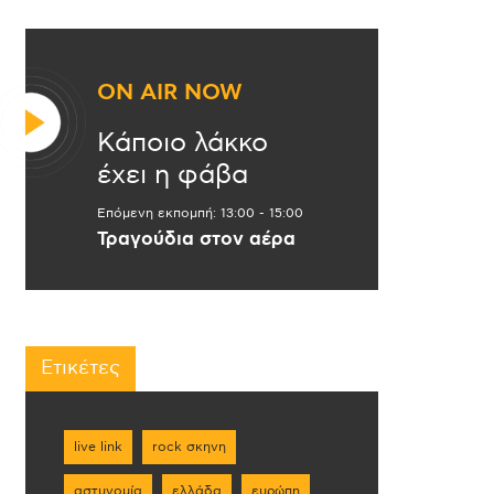
ON AIR NOW
Κάποιο λάκκο
έχει η φάβα
Επόμενη εκπομπή:
13:00
-
15:00
Τραγούδια στον αέρα
Ετικέτες
live link
rock σκηνη
αστυνομία
ελλάδα
ευρώπη