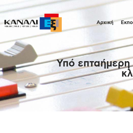
Αρχική
Εκπο
Υπό επταήμερη 
κλ