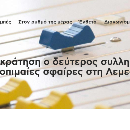
Αρχική
μπές
Στον ρυθμό της μέρας
Ένθετα
Διαγωνισμο
Εκπομπές
Στον ρυθμό της
μέρας
κράτηση ο δεύτερος συλλη
οπιμαίες σφαίρες στη Λεμ
Ένθετα
Διαγωνισμοί/Live
Links
Ποιοι είμαστε