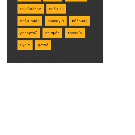
περιβάλλον
πολιτική
πολιτισμός
πυρκαγιά
πόλεμος
ρεπορτάζ
σεισμός
τροχαίο
υγεία
φωτιά