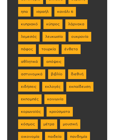
ηπα
ισραήλ
κανάλι 6
κυπριακό
κύπρος
λάρνακα
λεμεσός
λευκωσία
ουκρανία
πάφος
τουρκία
ένθετα
αθλητικά
απόψεις
αστυνομικά
βιβλίο
διεθνή
ειδήσεις
εκλογές
εκπαίδευση
εκπομπές
κοινωνία
κορωνοϊός
κρούσματα
κόσμος
μέτρα
μουσική
οικονομία
παιδεία
πανδημία