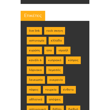
Ετικέτες
live link
rock σκηνη
αστυνομία
ελλάδα
ευρώπη
ηπα
ισραήλ
κανάλι 6
κυπριακό
κύπρος
λάρνακα
λεμεσός
λευκωσία
ουκρανία
πάφος
τουρκία
ένθετα
αθλητικά
απόψεις
αστυνομικά
βιβλίο
διεθνή