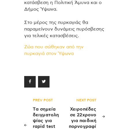
κατάσβεση η Πολιτική Άμυνα και ο
Δήμος Ύψωνα.
Στο μέρος της πυρκαγιάς θα
παραμείνουν δυνάμεις πυρόσβεσης
για τελικές κατασβέσεις.
Ζώα που σώθηκαν από την
πυρκαγιά στον Ύψωνα
Πλοήγηση
PREV POST
NEXT POST
άρθρων
Tα σημεία
Χειροπέδες
δειγματολη
σε 22χρονο
ψίας για
για παιδική
rapid test
πορνογραφί