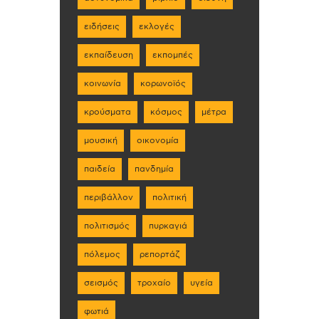
ειδήσεις
εκλογές
εκπαίδευση
εκπομπές
κοινωνία
κορωνοϊός
κρούσματα
κόσμος
μέτρα
μουσική
οικονομία
παιδεία
πανδημία
περιβάλλον
πολιτική
πολιτισμός
πυρκαγιά
πόλεμος
ρεπορτάζ
σεισμός
τροχαίο
υγεία
φωτιά