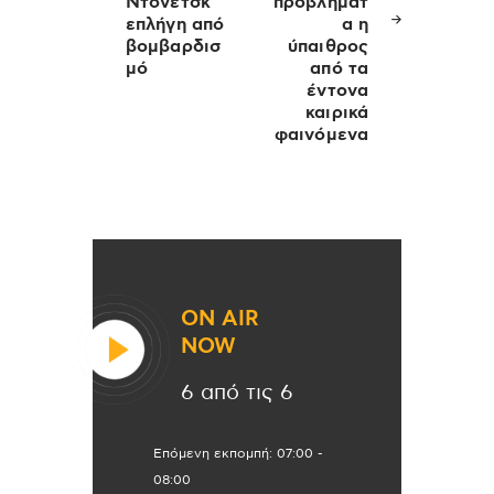
Ντονέτσκ
προβλήματ
επλήγη από
α η
βομβαρδισ
ύπαιθρος
μό
από τα
έντονα
καιρικά
φαινόμενα
ON AIR
NOW
6 από τις 6
Επόμενη εκπομπή:
07:00
-
08:00