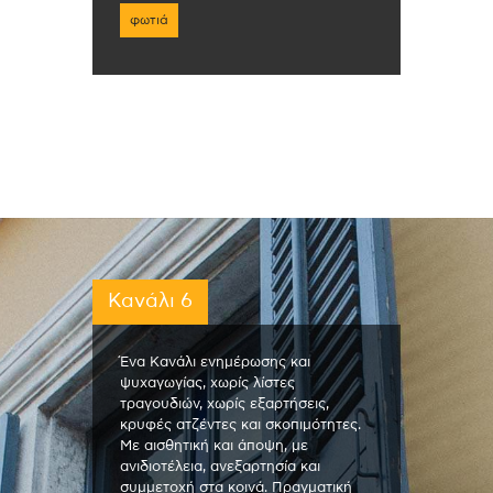
φωτιά
Κανάλι 6
Ένα Κανάλι ενημέρωσης και
ψυχαγωγίας, χωρίς λίστες
τραγουδιών, χωρίς εξαρτήσεις,
κρυφές ατζέντες και σκοπιμότητες.
Με αισθητική και άποψη, με
ανιδιοτέλεια, ανεξαρτησία και
συμμετοχή στα κοινά. Πραγματική