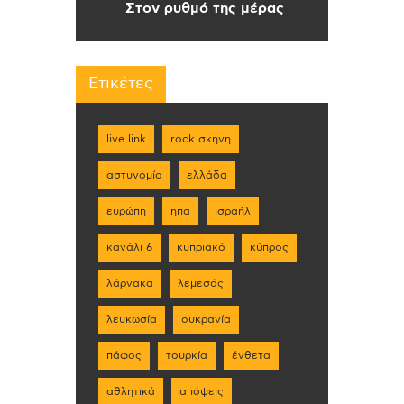
Στον ρυθμό της μέρας
Ετικέτες
live link
rock σκηνη
αστυνομία
ελλάδα
ευρώπη
ηπα
ισραήλ
κανάλι 6
κυπριακό
κύπρος
λάρνακα
λεμεσός
λευκωσία
ουκρανία
πάφος
τουρκία
ένθετα
αθλητικά
απόψεις