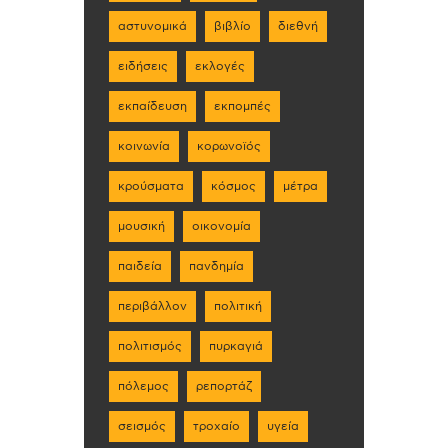
αστυνομικά
βιβλίο
διεθνή
ειδήσεις
εκλογές
εκπαίδευση
εκπομπές
κοινωνία
κορωνοϊός
κρούσματα
κόσμος
μέτρα
μουσική
οικονομία
παιδεία
πανδημία
περιβάλλον
πολιτική
πολιτισμός
πυρκαγιά
πόλεμος
ρεπορτάζ
σεισμός
τροχαίο
υγεία