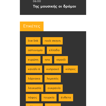
06:00
Της μουσικής οι δρόμοι
Ετικέτες
live link
rock σκηνη
αστυνομία
ελλάδα
ευρώπη
ηπα
ισραήλ
κανάλι 6
κυπριακό
κύπρος
λάρνακα
λεμεσός
λευκωσία
ουκρανία
πάφος
τουρκία
ένθετα