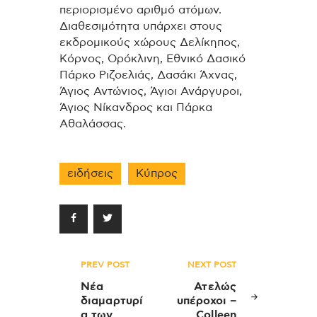
περιορισμένο αριθμό ατόμων.
Διαθεσιμότητα υπάρχει στους
εκδρομικούς χώρους Δελίκηπος,
Κόρνος, Ορόκλινη, Εθνικό Δασικό
Πάρκο Ριζοελιάς, Δασάκι Άχνας,
Άγιος Αντώνιος, Άγιοι Ανάργυροι,
Άγιος Νίκανδρος και Πάρκα
Αθαλάσσας.
ειδήσεις
Κύπρος
Πλοήγηση
PREV POST
NEXT POST
άρθρων
Νέα
Ατελώς
διαμαρτυρί
υπέροχοι –
α των
Colleen