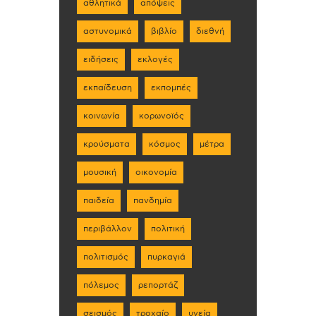
αθλητικά
απόψεις
αστυνομικά
βιβλίο
διεθνή
ειδήσεις
εκλογές
εκπαίδευση
εκπομπές
κοινωνία
κορωνοϊός
κρούσματα
κόσμος
μέτρα
μουσική
οικονομία
παιδεία
πανδημία
περιβάλλον
πολιτική
πολιτισμός
πυρκαγιά
πόλεμος
ρεπορτάζ
σεισμός
τροχαίο
υγεία