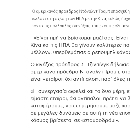
Ο αμερικανός πρόεδρος Ντόναλντ Τραμπ υποσχέθηκε
μέλλον» στη σχέση των ΗΠΑ με την Κίνα, καθώς άρ
φόντο τις πολλαπλές διενέξεις τους και τις οξυμένε
«Είναι τιμή να βρίσκομαι μαζί σας. Είναι
Κίνα και τις ΗΠΑ θα γίνουν καλύτερες πα
μέλλον», υπερθεμάτισε ο ρεπουμπλικάνος
Ο κινέζος πρόεδρος Σι Τζινπίνγκ δήλωσε
αμερικανό πρόεδρο Ντόναλντ Τραμπ, στον
είναι «εταίροι, όχι αντίπαλοι», παρ’ όλες 
«Η συνεργασία ωφελεί και τα δυο μέρη, 
είμαστε εταίροι, όχι αντίπαλοι, πρέπει ν
καταφέρουμε, να ευημερήσουμε μαζί, χα
σε μεγάλες δυνάμεις σε αυτή τη νέα εποχ
κόσμος βρίσκεται σε «σταυροδρόμι».