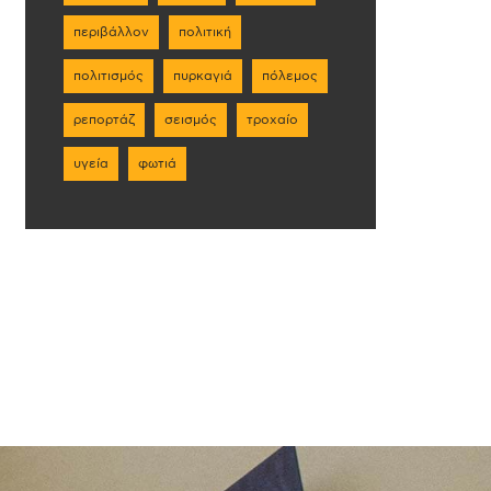
περιβάλλον
πολιτική
πολιτισμός
πυρκαγιά
πόλεμος
ρεπορτάζ
σεισμός
τροχαίο
υγεία
φωτιά