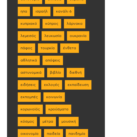
ηπα
ισραήλ
κανάλι 6
κυπριακό
κύπρος
λάρνακα
λεμεσός
λευκωσία
ουκρανία
πάφος
τουρκία
ένθετα
αθλητικά
απόψεις
αστυνομικά
βιβλίο
διεθνή
ειδήσεις
εκλογές
εκπαίδευση
εκπομπές
κοινωνία
κορωνοϊός
κρούσματα
κόσμος
μέτρα
μουσική
οικονομία
παιδεία
πανδημία