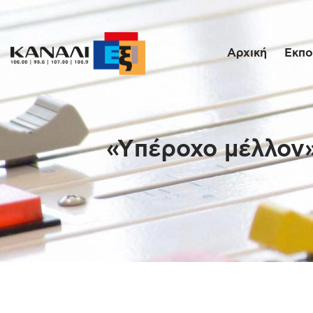
Αρχική
Εκπο
«Yπέροχο μέλλον»