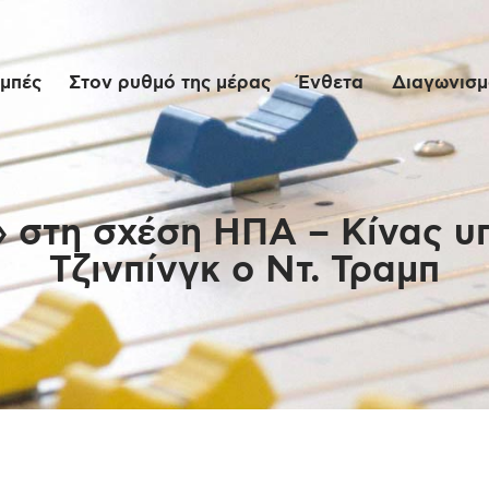
Αρχική
μπές
Στον ρυθμό της μέρας
Ένθετα
Διαγωνισμο
Εκπομπές
Στον ρυθμό της
μέρας
 στη σχέση ΗΠΑ – Κίνας υ
Τζινπίνγκ o Ντ. Τραμπ
Ένθετα
Διαγωνισμοί/Live
Links
Ποιοι είμαστε