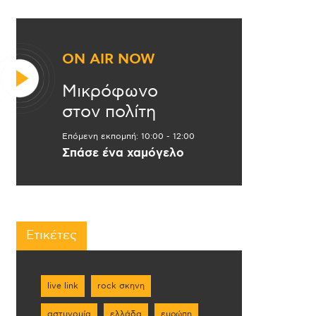
ON AIR NOW
Μικρόφωνο
στον πολίτη
Επόμενη εκπομπή:
10:00
-
12:00
Σπάσε ένα χαμόγελο
Ετικέτες
live link
rock σκηνη
αστυνομία
ελλάδα
ευρώπη