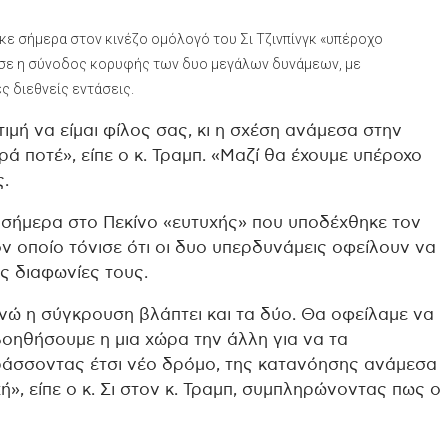
 σήμερα στον κινέζο ομόλογό του Σι Τζινπίνγκ «υπέροχο
χισε η σύνοδος κορυφής των δυο μεγάλων δυνάμεων, με
ς διεθνείς εντάσεις.
 τιμή να είμαι φίλος σας, κι η σχέση ανάμεσα στην
ρά ποτέ», είπε ο κ. Τραμπ. «Μαζί θα έχουμε υπέροχο
.
 σήμερα στο Πεκίνο «ευτυχής» που υποδέχθηκε τον
 οποίο τόνισε ότι οι δυο υπερδυνάμεις οφείλουν να
τις διαφωνίες τους.
ενώ η σύγκρουση βλάπτει και τα δύο. Θα οφείλαμε να
α βοηθήσουμε η μια χώρα την άλλη για να τα
ράσσοντας έτσι νέο δρόμο, της κατανόησης ανάμεσα
ή», είπε ο κ. Σι στον κ. Τραμπ, συμπληρώνοντας πως ο