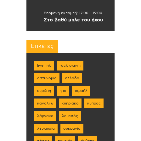
Επόμενη εκπομπή:
17:00
-
19:00
Στο βαθύ μπλε του ήχου
Ετικέτες
live link
rock σκηνη
αστυνομία
ελλάδα
ευρώπη
ηπα
ισραήλ
κανάλι 6
κυπριακό
κύπρος
λάρνακα
λεμεσός
λευκωσία
ουκρανία