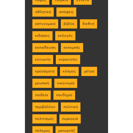
πάφος
τουρκία
ένθετα
αθλητικά
απόψεις
αστυνομικά
βιβλίο
διεθνή
ειδήσεις
εκλογές
εκπαίδευση
εκπομπές
κοινωνία
κορωνοϊός
κρούσματα
κόσμος
μέτρα
μουσική
οικονομία
παιδεία
πανδημία
περιβάλλον
πολιτική
πολιτισμός
πυρκαγιά
πόλεμος
ρεπορτάζ