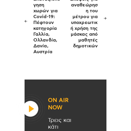
γηση
αναθεώρησ
χωρών για
η του
Covid-19:
μέτρου για
Πέφτουν
υποχρεωτικ
κατηγορία
ή χρήση της
Γαλλία,
μάσκας από
Ολλανδία,
μαθητές
Δανία,
δημοτικών
Αυστρία
ON AIR
NOW
Τρεις και
κάτι