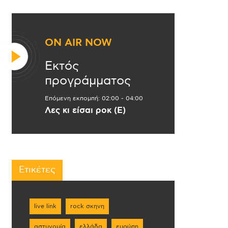
ON AIR NOW
Εκτός
προγράμματος
Επόμενη εκπομπή:
02:00
-
04:00
Λες κι είσαι ροκ (Ε)
Ετικέτες
live link
rock σκηνη
αστυνομία
ελλάδα
ευρώπη