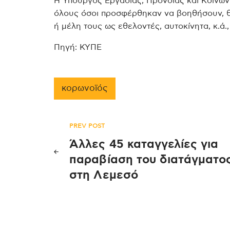
Η Υπουργός Εργασίας, Πρόνοιας και Κοινων
όλους όσοι προσφέρθηκαν να βοηθήσουν, θ
ή μέλη τους ως εθελοντές, αυτοκίνητα, κ.ά.
Πηγή: ΚΥΠΕ
κορωνοϊός
Πλοήγηση
PREV POST
Άλλες 45 καταγγελίες για
άρθρων
παραβίαση του διατάγματο
στη Λεμεσό