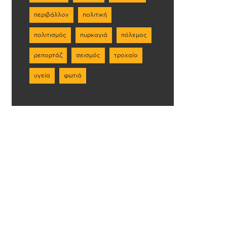
περιβάλλον
πολιτική
πολιτισμός
πυρκαγιά
πόλεμος
ρεπορτάζ
σεισμός
τροχαίο
υγεία
φωτιά