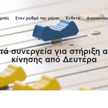
Αρχική
μπές
Στον ρυθμό της μέρας
Ένθετα
Διαγωνισμο
Εκπομπές
Στον ρυθμό της
μέρας
ητά συνεργεία για στήριξη 
κίνησης από Δευτέρα
Ένθετα
Διαγωνισμοί/Live
Links
Ποιοι είμαστε