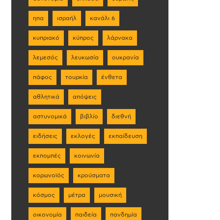
ηπα
ισραήλ
κανάλι 6
κυπριακό
κύπρος
λάρνακα
λεμεσός
λευκωσία
ουκρανία
πάφος
τουρκία
ένθετα
αθλητικά
απόψεις
αστυνομικά
βιβλίο
διεθνή
ειδήσεις
εκλογές
εκπαίδευση
εκπομπές
κοινωνία
κορωνοϊός
κρούσματα
κόσμος
μέτρα
μουσική
οικονομία
παιδεία
πανδημία