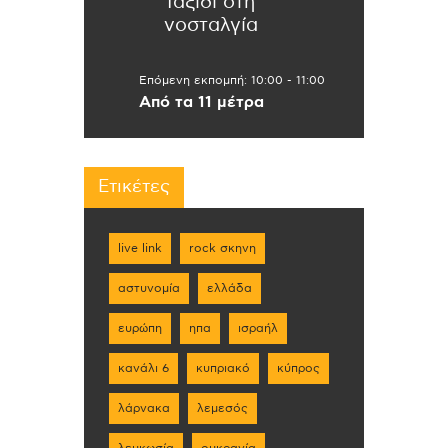
Ταξίδι στη
νοσταλγία
Επόμενη εκπομπή:
10:00
-
11:00
Από τα 11 μέτρα
Ετικέτες
live link
rock σκηνη
αστυνομία
ελλάδα
ευρώπη
ηπα
ισραήλ
κανάλι 6
κυπριακό
κύπρος
λάρνακα
λεμεσός
λευκωσία
ουκρανία