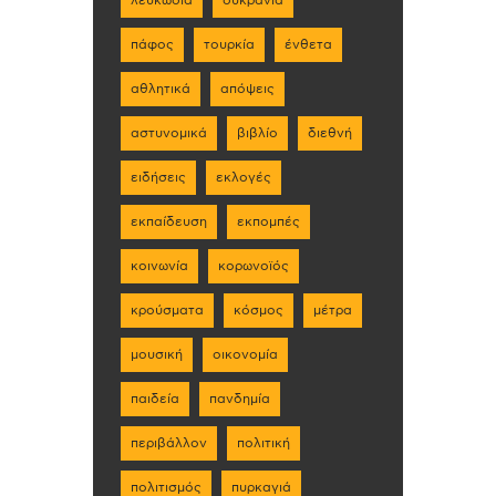
πάφος
τουρκία
ένθετα
αθλητικά
απόψεις
αστυνομικά
βιβλίο
διεθνή
ειδήσεις
εκλογές
εκπαίδευση
εκπομπές
κοινωνία
κορωνοϊός
κρούσματα
κόσμος
μέτρα
μουσική
οικονομία
παιδεία
πανδημία
περιβάλλον
πολιτική
πολιτισμός
πυρκαγιά