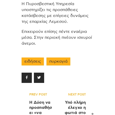
Η Πυροσβεστική Υπηρεσία
υποστηρίζει τις προσπάθειες
κατάσβεσης με επίγειες δυνάμεις
της επαρχίας Λεμεσού.
Επιχειρούν επίσης πέντε εναέρια
μέσα.
Στην περιοχή πνέουν ισχυροί
άνεμοι.
ειδήσεις
πυρκαγιά
Πλοήγηση
PREV POST
NEXT POST
άρθρων
Η Δύση να
Υπό πλήρη
προσπαθήσ
έλεγχο η
ει «να
φωτιά στο