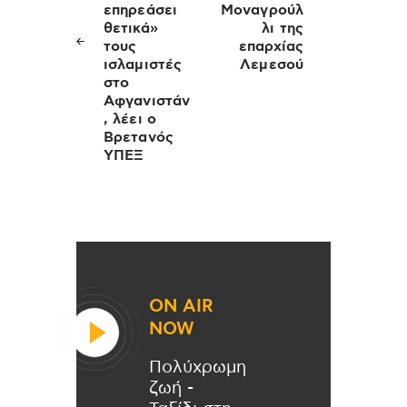
επηρεάσει
Μοναγρούλ
θετικά»
λι της
τους
επαρχίας
ισλαμιστές
Λεμεσού
στο
Αφγανιστάν
, λέει ο
Βρετανός
ΥΠΕΞ
ON AIR
NOW
Πολύχρωμη
ζωή -