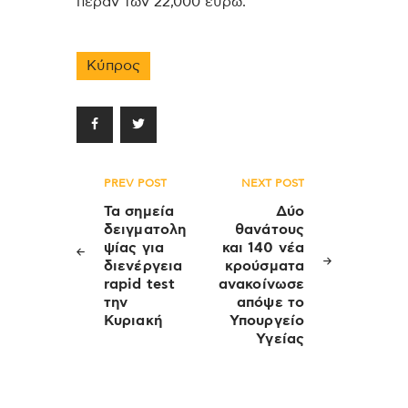
πέραν των 22,000 ευρώ.
Κύπρος
Πλοήγηση
PREV POST
NEXT POST
άρθρων
Τα σημεία
Δύο
δειγματολη
θανάτους
ψίας για
και 140 νέα
διενέργεια
κρούσματα
rapid test
ανακοίνωσε
την
απόψε το
Κυριακή
Υπουργείο
Υγείας