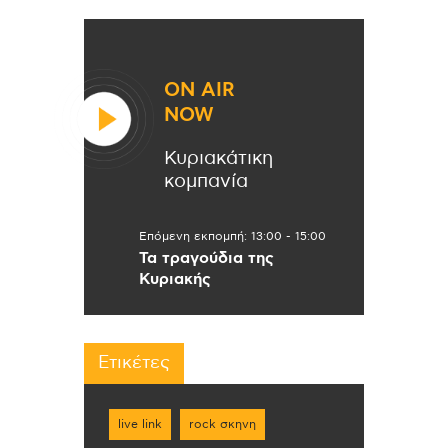
ON AIR
NOW
Κυριακάτικη
κομπανία
Επόμενη εκπομπή:
13:00
-
15:00
Τα τραγούδια της
Κυριακής
Ετικέτες
live link
rock σκηνη