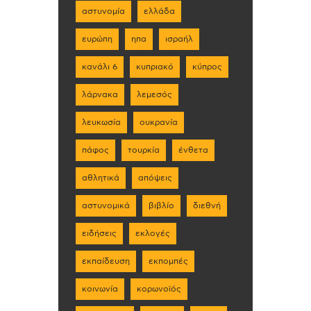
αστυνομία
ελλάδα
ευρώπη
ηπα
ισραήλ
κανάλι 6
κυπριακό
κύπρος
λάρνακα
λεμεσός
λευκωσία
ουκρανία
πάφος
τουρκία
ένθετα
αθλητικά
απόψεις
αστυνομικά
βιβλίο
διεθνή
ειδήσεις
εκλογές
εκπαίδευση
εκπομπές
κοινωνία
κορωνοϊός