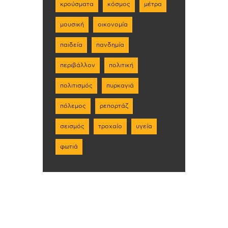
κρούσματα
κόσμος
μέτρα
μουσική
οικονομία
παιδεία
πανδημία
περιβάλλον
πολιτική
πολιτισμός
πυρκαγιά
πόλεμος
ρεπορτάζ
σεισμός
τροχαίο
υγεία
φωτιά