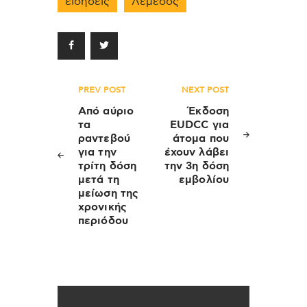
ειδήσεις
Λεμεσός
Πλοήγηση
PREV POST
NEXT POST
άρθρων
Από αύριο
Έκδοση
τα
EUDCC για
ραντεβού
άτομα που
για την
έχουν λάβει
τρίτη δόση
την 3η δόση
μετά τη
εμβολίου
μείωση της
χρονικής
περιόδου