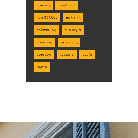
παιδεία
πανδημία
περιβάλλον
πολιτική
πολιτισμός
πυρκαγιά
πόλεμος
ρεπορτάζ
σεισμός
τροχαίο
υγεία
φωτιά