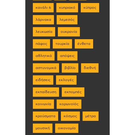
κανάλι 6
κυπριακό
κύπρος
λάρνακα
λεμεσός
λευκωσία
ουκρανία
πάφος
τουρκία
ένθετα
αθλητικά
απόψεις
αστυνομικά
βιβλίο
διεθνή
ειδήσεις
εκλογές
εκπαίδευση
εκπομπές
κοινωνία
κορωνοϊός
κρούσματα
κόσμος
μέτρα
μουσική
οικονομία