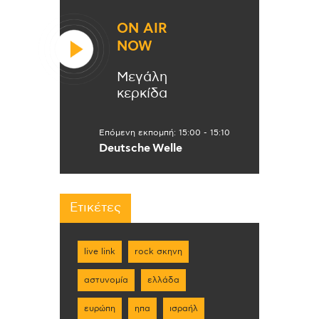
ON AIR
NOW
Μεγάλη
κερκίδα
Επόμενη εκπομπή:
15:00
-
15:10
Deutsche Welle
Ετικέτες
live link
rock σκηνη
αστυνομία
ελλάδα
ευρώπη
ηπα
ισραήλ