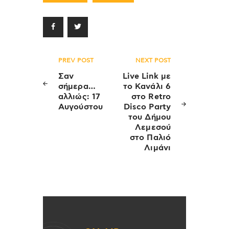
Πλοήγηση
PREV POST
NEXT POST
άρθρων
Σαν
Live Link με
σήμερα…
το Κανάλι 6
αλλιώς: 17
στο Retro
Αυγούστου
Disco Party
του Δήμου
Λεμεσού
στο Παλιό
Λιμάνι