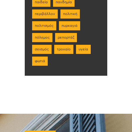
παιδεία
πανδημία
περιβάλλον
πολιτική
πολιτισμός
πυρκαγιά
πόλεμος
ρεπορτάζ
σεισμός
τροχαίο
υγεία
φωτιά