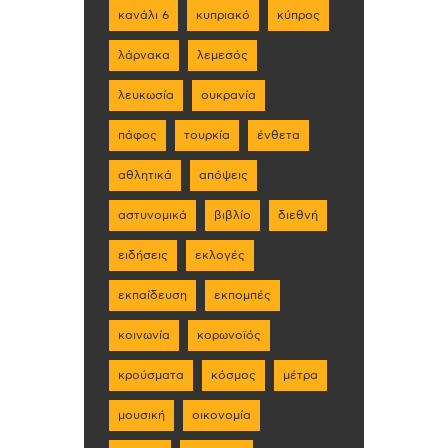
κανάλι 6
κυπριακό
κύπρος
λάρνακα
λεμεσός
λευκωσία
ουκρανία
πάφος
τουρκία
ένθετα
αθλητικά
απόψεις
αστυνομικά
βιβλίο
διεθνή
ειδήσεις
εκλογές
εκπαίδευση
εκπομπές
κοινωνία
κορωνοϊός
κρούσματα
κόσμος
μέτρα
μουσική
οικονομία