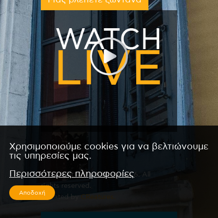
Μας βλέπετε ζωντανά
Χρησιμοποιούμε cookies για να βελτιώνουμε
τις υπηρεσίες μας.
Περισσότερες πληροφορίες
Copyright © 2026 by Kanali 6. All
rights reserved.
Αποδοχή
CReated by
CReatures.