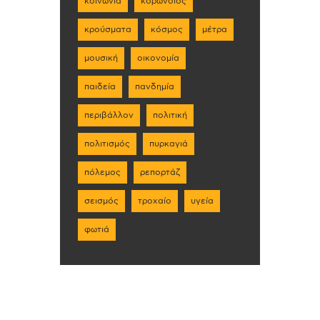
κοινωνία
κορωνοϊός
κρούσματα
κόσμος
μέτρα
μουσική
οικονομία
παιδεία
πανδημία
περιβάλλον
πολιτική
πολιτισμός
πυρκαγιά
πόλεμος
ρεπορτάζ
σεισμός
τροχαίο
υγεία
φωτιά