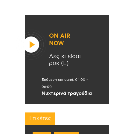
ON AIR
NOW
Λες κι είσαι
ροκ (Ε)
Επόμενη εκπομπή:
04:00
-
06:00
Νυχτερινά τραγούδια
Ετικέτες