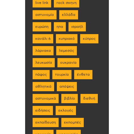
live link
rock σκηνη
αστυνομία
ελλάδα
ευρώπη
ηπα
ισραήλ
κανάλι 6
κυπριακό
κύπρος
λάρνακα
λεμεσός
λευκωσία
ουκρανία
πάφος
τουρκία
ένθετα
αθλητικά
απόψεις
αστυνομικά
βιβλίο
διεθνή
ειδήσεις
εκλογές
εκπαίδευση
εκπομπές