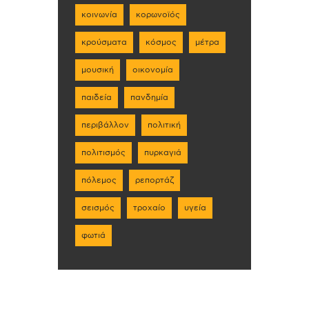
κοινωνία
κορωνοϊός
κρούσματα
κόσμος
μέτρα
μουσική
οικονομία
παιδεία
πανδημία
περιβάλλον
πολιτική
πολιτισμός
πυρκαγιά
πόλεμος
ρεπορτάζ
σεισμός
τροχαίο
υγεία
φωτιά