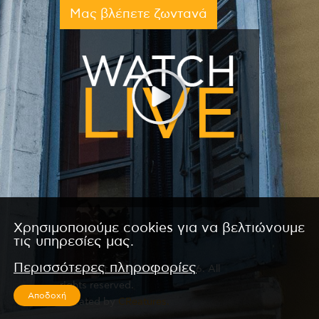
Μας βλέπετε ζωντανά
Χρησιμοποιούμε cookies για να βελτιώνουμε
τις υπηρεσίες μας.
Περισσότερες πληροφορίες
Copyright © 2026 by Kanali 6. All
rights reserved.
Αποδοχή
CReated by
CReatures.