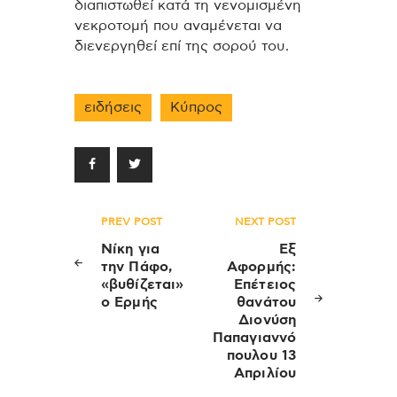
διαπιστωθεί κατά τη νενομισμένη
νεκροτομή που αναμένεται να
διενεργηθεί επί της σορού του.
ειδήσεις
Κύπρος
Πλοήγηση
PREV POST
NEXT POST
άρθρων
Νίκη για
Εξ
την Πάφο,
Αφορμής:
«βυθίζεται»
Επέτειος
ο Ερμής
θανάτου
Διονύση
Παπαγιαννό
πουλου 13
Απριλίου