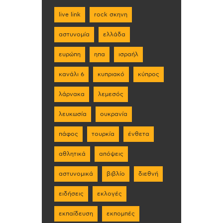
live link
rock σκηνη
αστυνομία
ελλάδα
ευρώπη
ηπα
ισραήλ
κανάλι 6
κυπριακό
κύπρος
λάρνακα
λεμεσός
λευκωσία
ουκρανία
πάφος
τουρκία
ένθετα
αθλητικά
απόψεις
αστυνομικά
βιβλίο
διεθνή
ειδήσεις
εκλογές
εκπαίδευση
εκπομπές