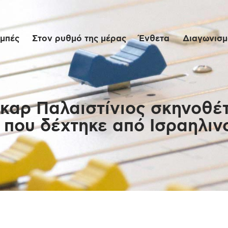
Αρχική
μπές
Στον ρυθμό της μέρας
Ένθετα
Διαγωνισμο
Εκπομπές
Στον ρυθμό της
μέρας
αρ Παλαιστίνιος σκηνοθέτ
 που δέχτηκε από Ισραηλιν
Ένθετα
Διαγωνισμοί/Live
Links
Ποιοι είμαστε