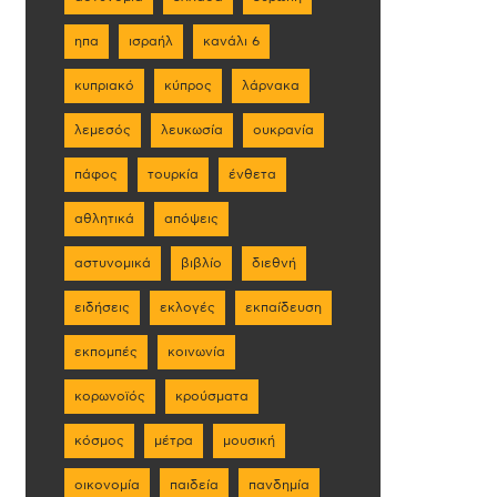
ηπα
ισραήλ
κανάλι 6
κυπριακό
κύπρος
λάρνακα
λεμεσός
λευκωσία
ουκρανία
πάφος
τουρκία
ένθετα
αθλητικά
απόψεις
αστυνομικά
βιβλίο
διεθνή
ειδήσεις
εκλογές
εκπαίδευση
εκπομπές
κοινωνία
κορωνοϊός
κρούσματα
κόσμος
μέτρα
μουσική
οικονομία
παιδεία
πανδημία