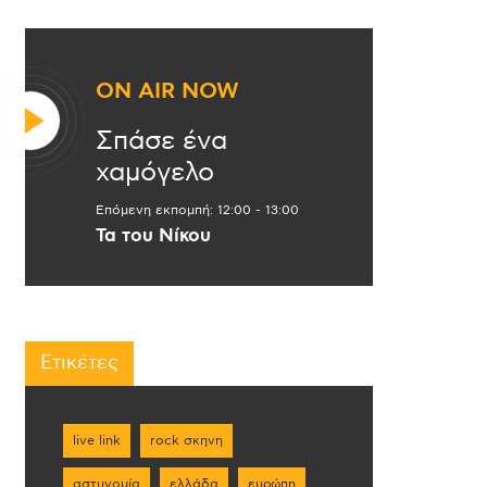
ON AIR NOW
Σπάσε ένα
χαμόγελο
Επόμενη εκπομπή:
12:00
-
13:00
Τα του Νίκου
Ετικέτες
live link
rock σκηνη
αστυνομία
ελλάδα
ευρώπη