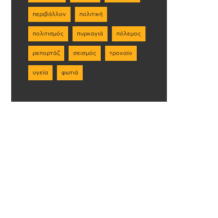
περιβάλλον
πολιτική
πολιτισμός
πυρκαγιά
πόλεμος
ρεπορτάζ
σεισμός
τροχαίο
υγεία
φωτιά