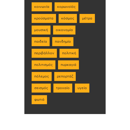
κοινωνία
κορωνοϊός
κρούσματα
κόσμος
μέτρα
μουσική
οικονομία
παιδεία
πανδημία
περιβάλλον
πολιτική
πολιτισμός
πυρκαγιά
πόλεμος
ρεπορτάζ
σεισμός
τροχαίο
υγεία
φωτιά