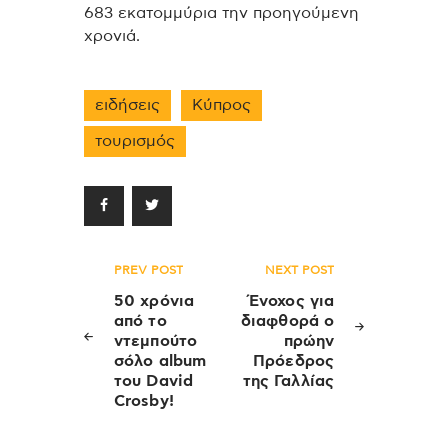
683 εκατομμύρια την προηγούμενη
χρονιά.
ειδήσεις
Κύπρος
τουρισμός
Πλοήγηση
PREV POST
NEXT POST
άρθρων
50 χρόνια
Ένοχος για
από το
διαφθορά ο
ντεμπούτο
πρώην
σόλο album
Πρόεδρος
του David
της Γαλλίας
Crosby!