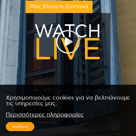
Μας βλέπετε ζωντανά
Χρησιμοποιούμε cookies για να βελτιώνουμε
τις υπηρεσίες μας.
Περισσότερες πληροφορίες
Copyright © 2026 by Kanali 6. All
rights reserved.
Αποδοχή
CReated by
CReatures.