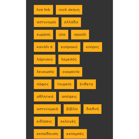
live link
rock σκηνη
αστυνομία
ελλάδα
ευρώπη
ηπα
ισραήλ
κανάλι 6
κυπριακό
κύπρος
λάρνακα
λεμεσός
λευκωσία
ουκρανία
πάφος
τουρκία
ένθετα
αθλητικά
απόψεις
αστυνομικά
βιβλίο
διεθνή
ειδήσεις
εκλογές
εκπαίδευση
εκπομπές