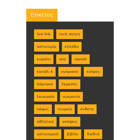
Ετικέτες
live link
rock σκηνη
αστυνομία
ελλάδα
ευρώπη
ηπα
ισραήλ
κανάλι 6
κυπριακό
κύπρος
λάρνακα
λεμεσός
λευκωσία
ουκρανία
πάφος
τουρκία
ένθετα
αθλητικά
απόψεις
αστυνομικά
βιβλίο
διεθνή