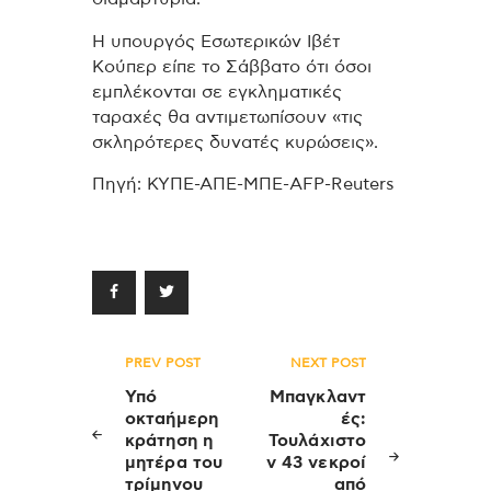
Η υπουργός Εσωτερικών Ιβέτ
Κούπερ είπε το Σάββατο ότι όσοι
εμπλέκονται σε εγκληματικές
ταραχές θα αντιμετωπίσουν «τις
σκληρότερες δυνατές κυρώσεις».
Πηγή: ΚΥΠΕ-ΑΠΕ-ΜΠΕ-AFP-Reuters
Πλοήγηση
PREV POST
NEXT POST
άρθρων
Υπό
Μπαγκλαντ
οκταήμερη
ές:
κράτηση η
Τουλάχιστο
μητέρα του
ν 43 νεκροί
τρίμηνου
από