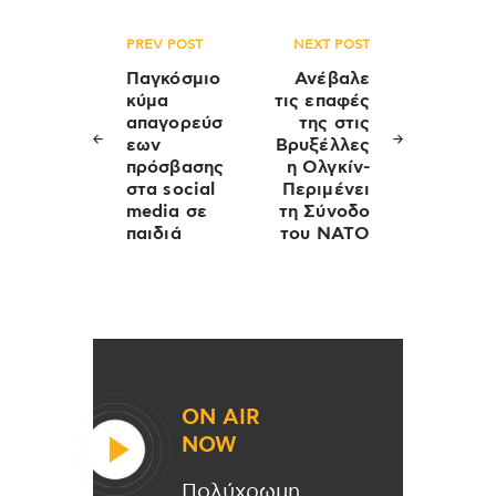
Πλοήγηση
PREV POST
NEXT POST
άρθρων
Παγκόσμιο
Ανέβαλε
κύμα
τις επαφές
απαγορεύσ
της στις
εων
Βρυξέλλες
πρόσβασης
η Ολγκίν-
στα social
Περιμένει
media σε
τη Σύνοδο
παιδιά
του ΝΑΤΟ
ON AIR
NOW
Πολύχρωμη