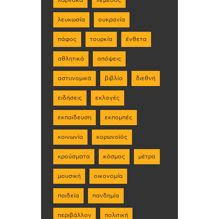
λευκωσία
ουκρανία
πάφος
τουρκία
ένθετα
αθλητικά
απόψεις
αστυνομικά
βιβλίο
διεθνή
ειδήσεις
εκλογές
εκπαίδευση
εκπομπές
κοινωνία
κορωνοϊός
κρούσματα
κόσμος
μέτρα
μουσική
οικονομία
παιδεία
πανδημία
περιβάλλον
πολιτική