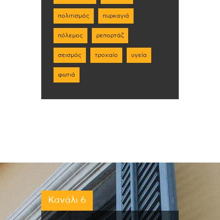
πολιτισμός
πυρκαγιά
πόλεμος
ρεπορτάζ
σεισμός
τροχαίο
υγεία
φωτιά
Κανάλι 6