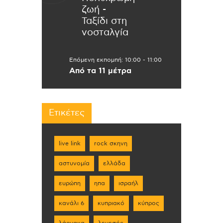
ζωή -
Ταξίδι στη
νοσταλγία
Επόμενη εκπομπή:
10:00
-
11:00
Από τα 11 μέτρα
Ετικέτες
live link
rock σκηνη
αστυνομία
ελλάδα
ευρώπη
ηπα
ισραήλ
κανάλι 6
κυπριακό
κύπρος
λάρνακα
λεμεσός