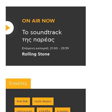
ON AIR NOW
Το soundtrack
της παρέας
Επόμενη εκπομπή:
21:00
-
23:59
Rolling Stone
Ετικέτες
live link
rock σκηνη
αστυνομία
ελλάδα
ευρώπη