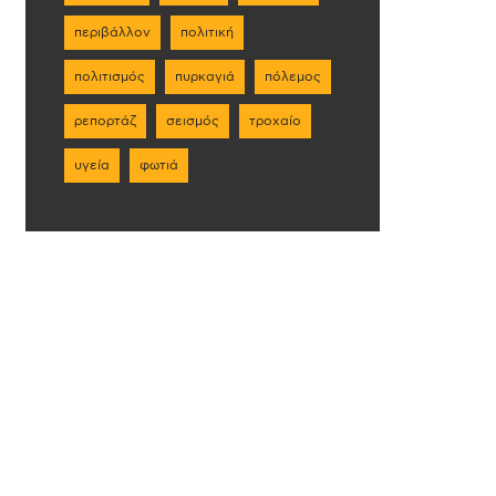
περιβάλλον
πολιτική
πολιτισμός
πυρκαγιά
πόλεμος
ρεπορτάζ
σεισμός
τροχαίο
υγεία
φωτιά