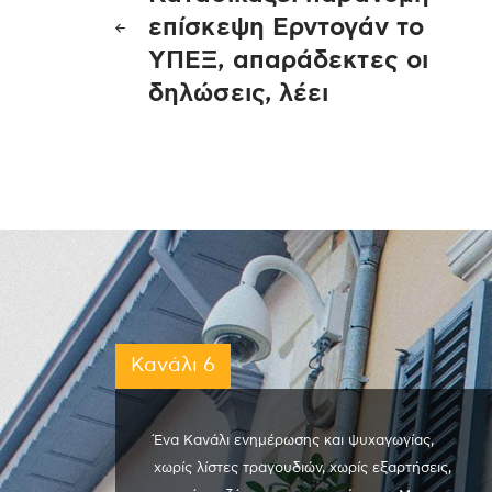
άρθρων
επίσκεψη Ερντογάν το
ΥΠΕΞ, απαράδεκτες οι
δηλώσεις, λέει
Κανάλι 6
Ένα Κανάλι ενημέρωσης και ψυχαγωγίας,
χωρίς λίστες τραγουδιών, χωρίς εξαρτήσεις,