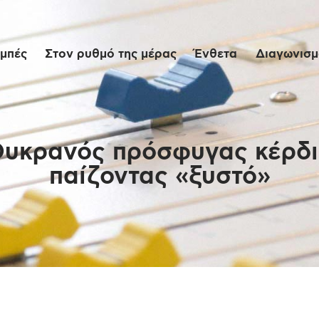
Αρχική
μπές
Στον ρυθμό της μέρας
Ένθετα
Διαγωνισμο
Εκπομπές
Στον ρυθμό της
μέρας
Ουκρανός πρόσφυγας κέρδ
παίζοντας «ξυστό»
Ένθετα
Διαγωνισμοί/Live
Links
Ποιοι είμαστε