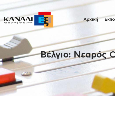
Αρχική
Εκπο
Βέλγιο: Νεαρός 