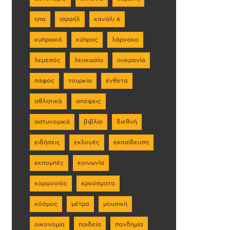
ηπα
ισραήλ
κανάλι 6
κυπριακό
κύπρος
λάρνακα
λεμεσός
λευκωσία
ουκρανία
πάφος
τουρκία
ένθετα
αθλητικά
απόψεις
αστυνομικά
βιβλίο
διεθνή
ειδήσεις
εκλογές
εκπαίδευση
εκπομπές
κοινωνία
κορωνοϊός
κρούσματα
κόσμος
μέτρα
μουσική
οικονομία
παιδεία
πανδημία