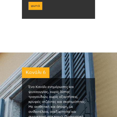
φωτιά
Κανάλι 6
Ένα Κανάλι ενημέρωσης και
ψυχαγωγίας, χωρίς λίστες
τραγουδιών, χωρίς εξαρτήσεις,
κρυφές ατζέντες και σκοπιμότητες.
Με αισθητική και άποψη, με
ανιδιοτέλεια, ανεξαρτησία και
συμμετοχή στα κοινά. Πραγματική