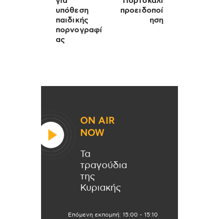
για
Πορτοκαλί
υπόθεση
προειδοποί
παιδικής
ηση
πορνογραφί
ας
ON AIR
NOW
Τα
τραγούδια
της
Κυριακής
Επόμενη εκπομπή:
15:00
-
15:10