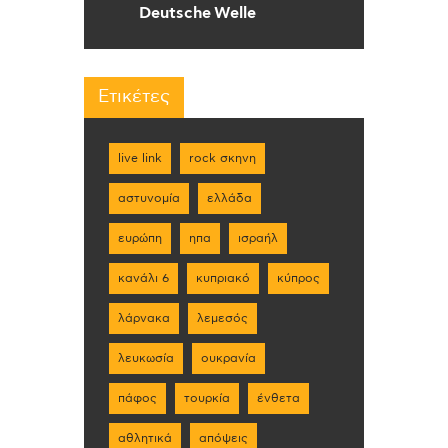
Deutsche Welle
Ετικέτες
live link
rock σκηνη
αστυνομία
ελλάδα
ευρώπη
ηπα
ισραήλ
κανάλι 6
κυπριακό
κύπρος
λάρνακα
λεμεσός
λευκωσία
ουκρανία
πάφος
τουρκία
ένθετα
αθλητικά
απόψεις