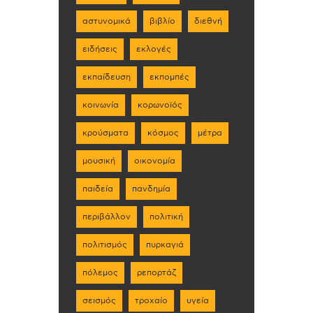
αστυνομικά
βιβλίο
διεθνή
ειδήσεις
εκλογές
εκπαίδευση
εκπομπές
κοινωνία
κορωνοϊός
κρούσματα
κόσμος
μέτρα
μουσική
οικονομία
παιδεία
πανδημία
περιβάλλον
πολιτική
πολιτισμός
πυρκαγιά
πόλεμος
ρεπορτάζ
σεισμός
τροχαίο
υγεία