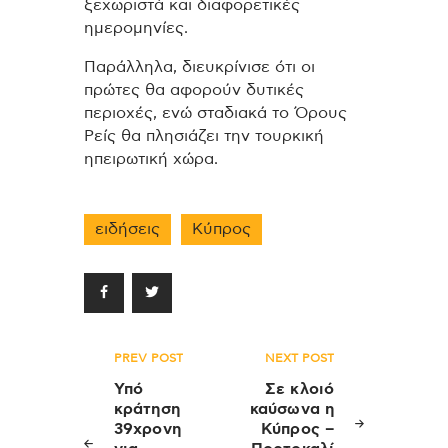
ξεχωριστά και διαφορετικές
ημερομηνίες.
Παράλληλα, διευκρίνισε ότι οι
πρώτες θα αφορούν δυτικές
περιοχές, ενώ σταδιακά το Όρους
Ρείς θα πλησιάζει την τουρκική
ηπειρωτική χώρα.
ειδήσεις
Κύπρος
Πλοήγηση
PREV POST
NEXT POST
άρθρων
Υπό
Σε κλοιό
κράτηση
καύσωνα η
39χρονη
Κύπρος –